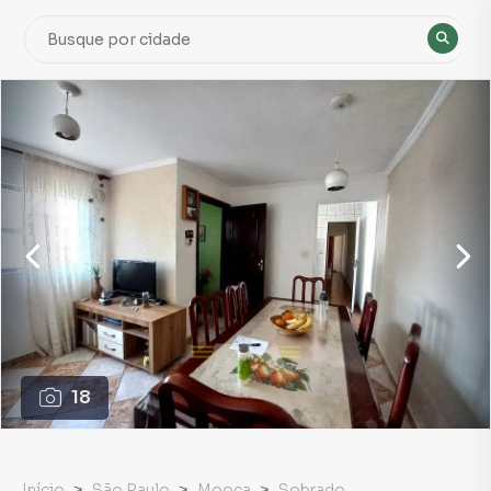
18
Início
São Paulo
Mooca
Sobrado