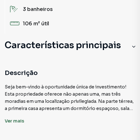
3
banheiros
106 m²
útil
Características principais
Descrição
Seja bem-vindo à oportunidade única de investimento!
Esta propriedade oferece não apenas uma, mas três
moradias em uma localização privilegiada. Na parte térrea,
a primeira casa apresenta um dormitório espaçoso, sala
acolhedora, cozinha funcional, banheiro social, lavanderia
Ver
mais
e um quintal privativo, ideal para momentos de
relaxamento ao ar livre.