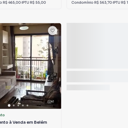
io
R$ 465,00
·
IPTU
R$ 55,00
Condomínio
R$ 563,70
·
IPTU
R$ 
41
nto
nto à Venda em Belém