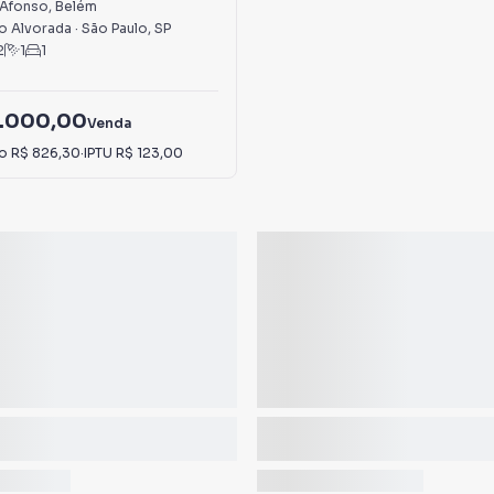
 Afonso
,
Belém
o Alvorada
·
São Paulo
,
SP
2
1
1
.000,00
Venda
io
R$ 826,30
·
IPTU
R$ 123,00