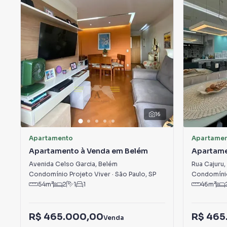
16
Apartamento
Apartame
Apartamento à Venda em Belém
Apartame
Avenida Celso Garcia
,
Belém
Rua Cajuru
,
Condomínio Projeto Viver
·
São Paulo
,
SP
Condomíni
54
m²
2
1
1
46
m²
R$ 465.000,00
R$ 465
Venda