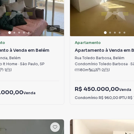
14
nto
Apartamento
nto à Venda em Belém
Apartamento à Venda em 
ncia
,
Belém
Rua Toledo Barbosa
,
Belém
o It Home
·
São Paulo
,
SP
Condomínio Toledo Barbosa
·
S
1
1
1
80
m²
3
2
1
R$ 450.000,00
Venda
.000,00
Venda
Condomínio
R$ 960,00
·
IPTU
R$ 