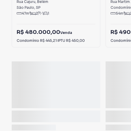
Alugar em Belém
Rua Cajuru
,
Belém
Rua Martim
São Paulo
,
SP
Condomíni
47
m²
2
1
1
54
m²
R$ 480.000,00
R$ 490
Venda
Condomínio
R$ 445,21
·
IPTU
R$ 450,00
Condomín