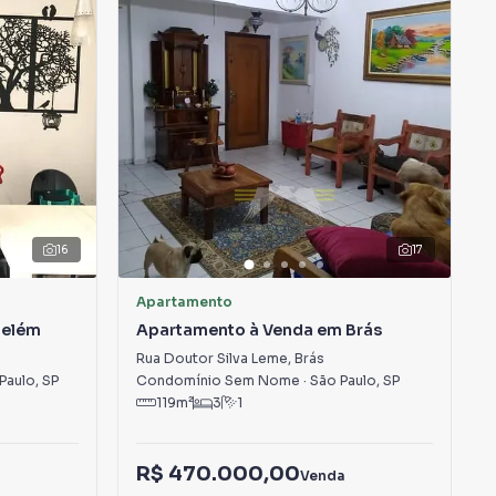
16
17
Apartamento
Belém
Apartamento à Venda em Brás
Rua Doutor Silva Leme
,
Brás
Paulo
,
SP
Condomínio Sem Nome
·
São Paulo
,
SP
119
m²
3
1
R$ 470.000,00
Venda