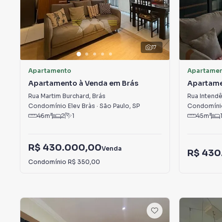
17
Apartamento
Apartame
Apartamento à Venda em Brás
Apartame
Rua Martim Burchard
,
Brás
Rua Intendê
Condomínio Elev Bràs
·
São Paulo
,
SP
Condomíni
46
m²
2
1
45
m²
R$ 430.000,00
Venda
R$ 430
Condomínio
R$ 350,00