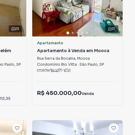
23
21
Apartamento
Belém
Apartamento à Venda em Mooca
Rua Serra da Bocaina
,
Mooca
ão Paulo
,
SP
Condomínio Bio Vitta
·
São Paulo
,
SP
47
m²
2
1
1
R$ 450.000,00
Venda
112,35