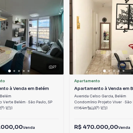
27
nto
Apartamento
nto à Venda em Belém
Apartamento à Venda em 
Belém
Avenida Celso Garcia
,
Belém
o Verte Belém
·
São Paulo
,
SP
Condomínio Projeto Viver
·
São 
2
1
1
64
m²
3
1
1
.000,00
R$ 470.000,00
Venda
Venda