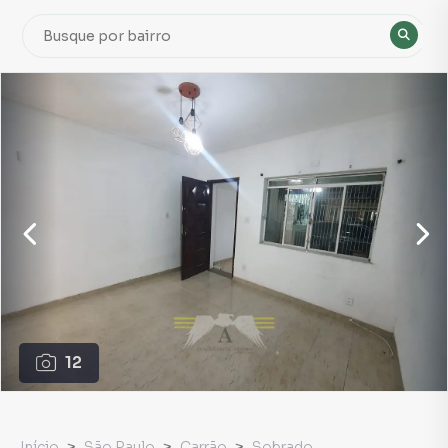
12
Início
São Paulo
Carrão
Sobrado