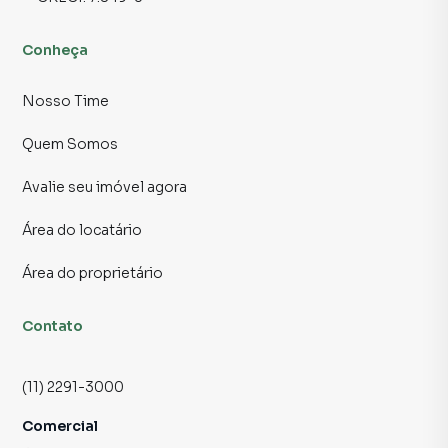
ser exatamente o que você procurava!
Conheça
Para obter informações adicionais, agendar uma visita ou
discutir os detalhes, não hesite em entrar em contato
conosco.
Nosso Time
Quem Somos
📲 Contato para Ligações ou WhatsApp 11 2291-3000
Avalie seu imóvel agora
Fotos meramente ilustrativas.
Área do locatário
Área do proprietário
Contato
(11) 2291-3000
Comercial