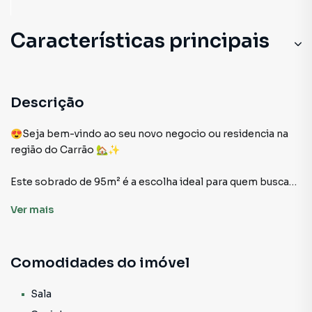
Características principais
Sala
Cozinha
Descrição
😍Seja bem-vindo ao seu novo negocio ou residencia na
região do Carrão 🏡✨
Este sobrado de 95m² é a escolha ideal para quem busca
praticidade, localização estratégica e um espaço com
Ver
mais
potencial para ser transformado no forma que se fizer
nescessario para seu uso
Comodidades do imóvel
🌿 Ampla Sala iluminada, perfeita para COMERCIO DE
QUALQUER RAMO, inclusive alimenticio🚩
🍽️Cozinha NA PARTE ANEXA SALA, adaptando-se a suas
Sala
necessidades.