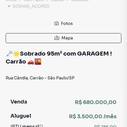
SO0466_ACORES
Fotos
Mapa
🗝️🌟Sobrado 95m² com GARAGEM !
Carrão 🚗🌇
Rua Cândia
,
Carrão
-
São Paulo
/
SP
Venda
R$ 680.000,00
Aluguel
R$ 3.500,00 /mês
IPTU mensal