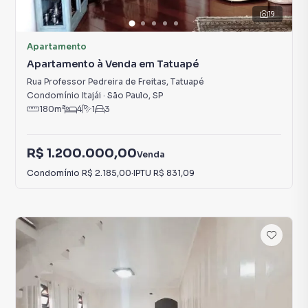
19
Apartamento
Apartamento à Venda em Tatuapé
Rua Professor Pedreira de Freitas
,
Tatuapé
Condomínio Itajái
·
São Paulo
,
SP
180
m²
4
1
3
R$ 1.200.000,00
Venda
Condomínio
R$ 2.185,00
·
IPTU
R$ 831,09