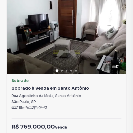
17
Sobrado
Sobrado à Venda em Santo Antônio
Rua Agostinho da Mota
,
Santo Antônio
São Paulo
,
SP
115
m²
2
2
3
R$ 759.000,00
Venda