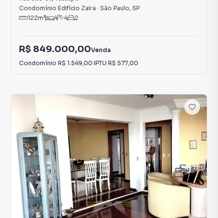
Condomínio Edifício Zaira
·
São Paulo
,
SP
122
m²
4
4
2
R$ 849.000,00
Venda
Condomínio
R$ 1.549,00
·
IPTU
R$ 577,00