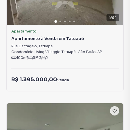
24
Apartamento
Apartamento à Venda em Tatuapé
Rua Cantagalo
,
Tatuapé
Condomínio Living Villaggio Tatuapé
·
São Paulo
,
SP
100
m²
3
3
2
R$ 1.395.000,00
Venda