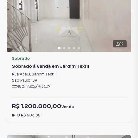
27
Sobrado
Sobrado à Venda em Jardim Textil
Rua Acaju
,
Jardim Textil
São Paulo
,
SP
180
m²
3
3
7
R$ 1.200.000,00
Venda
IPTU
R$ 603,86