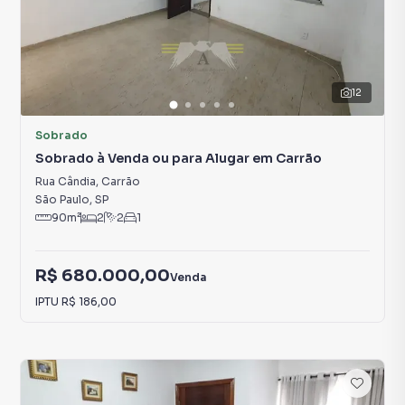
12
Sobrado
Sobrado à Venda ou para Alugar em Carrão
Rua Cândia
,
Carrão
São Paulo
,
SP
90
m²
2
2
1
R$ 680.000,00
Venda
IPTU
R$ 186,00