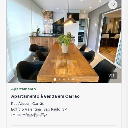
19
Apartamento
Apartamento à Venda em Carrão
Rua Atucuri
,
Carrão
Edifício Valentina
·
São Paulo
,
SP
105
m²
3
2
2