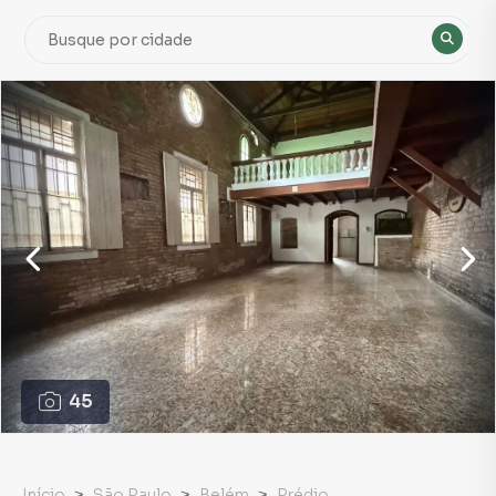
45
Início
São Paulo
Belém
Prédio