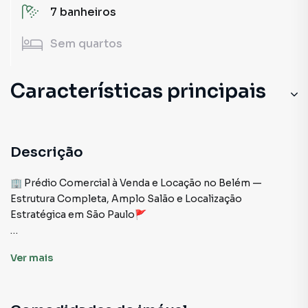
7
banheiros
Sem
quartos
Características principais
Sala
Lavanderia
Descrição
Cozinha
🏢 Prédio Comercial à Venda e Locação no Belém —
Estrutura Completa, Amplo Salão e Localização
Mezanino
Estratégica em São Paulo🚩
Se você procura um imóvel comercial no Belém com
Ver
mais
excelente visibilidade, estrutura completa e enorme
potencial para restaurante, pizzaria, bar, eventos, clínica,
coworking ou espaço corporativo, esta é uma