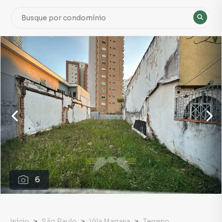
6
Início
São Paulo
Vila Mariana
Terreno