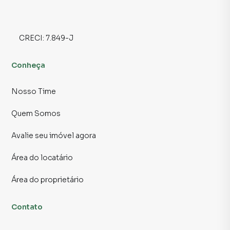
Entre em contato conosco para agendar uma visita e
conhecer pessoalmente todos os detalhes que esta
propriedade exclusiva tem a oferecer.
CRECI:
7.849-J
📲 Contato para Ligações ou WhatsApp (11 ) 2291-3000
Conheça
Sujeito a alteração sem aviso prévio.
Nosso Time
Fotos meramente ilustrativas.
Quem Somos
Avalie seu imóvel agora
Área do locatário
Área do proprietário
Contato