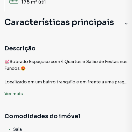
175 m²
útil
Características principais
Descrição
💒Sobrado Espaçoso com 4 Quartos e Salão de Festas nos
Fundos.😍
Localizado em um bairro tranquilo e em frente a uma praça
arborizada, este charmoso sobrado oferece conforto e
Ver
mais
elegância. Com escada em mármore e um espaçoso salão
de festas nos fundos, esta propriedade é perfeita para
quem valoriza o espaço e a comodidade.
Comodidades do imóvel
Características principais:
- 4 quartos espaçosos
Sala