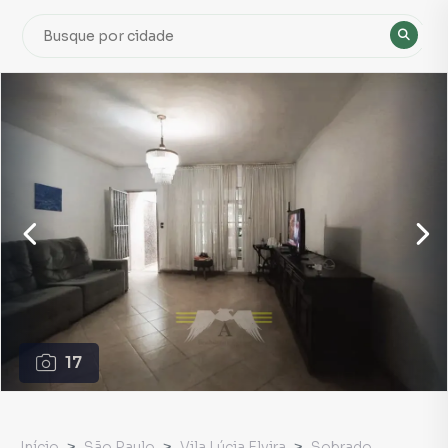
17
Início
São Paulo
Vila Lúcia Elvira
Sobrado