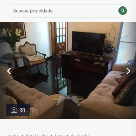
31
Início
São Paulo
Pari
Sobrado