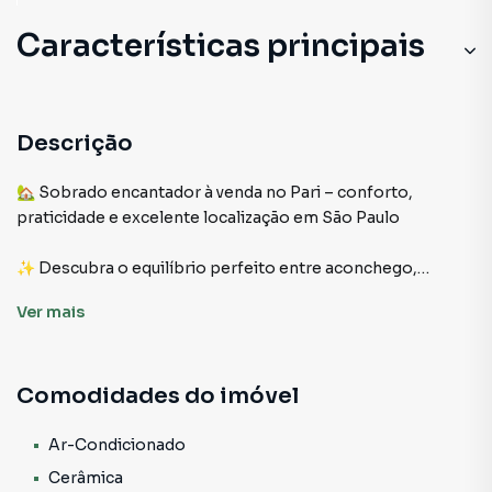
Características principais
Descrição
🏡 Sobrado encantador à venda no Pari – conforto,
praticidade e excelente localização em São Paulo
✨ Descubra o equilíbrio perfeito entre aconchego,
funcionalidade e localização estratégica neste lindo
Ver
mais
sobrado no bairro Pari. Um imóvel pensado para
proporcionar momentos especiais em família, com
ambientes acolhedores, ótima distribuição dos espaços e
Comodidades do imóvel
aquele clima de lar que conquista logo na primeira visita.
📍 Localizado em uma das regiões mais tradicionais e
Ar-Condicionado
valorizadas de São Paulo, este sobrado no Pari oferece
Cerâmica