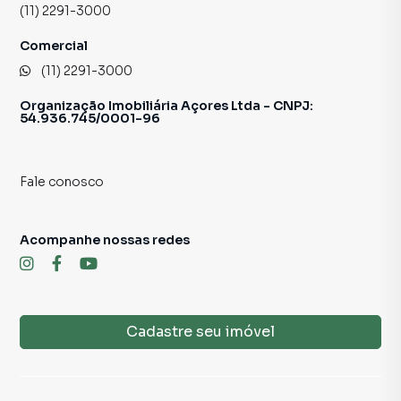
📲 Contato para Ligações ou WhatsApp
(11) 2291-3000
11 2291-3000
Comercial
Sujeito a alteração sem aviso prévio.
(11) 2291-3000
Organização Imobiliária Açores Ltda - CNPJ:
Fotos meramente ilustrativas.
54.936.745/0001-96
🔑 Seu novo lar está esperando por você!
Fale conosco
Acompanhe nossas redes
Cadastre seu imóvel