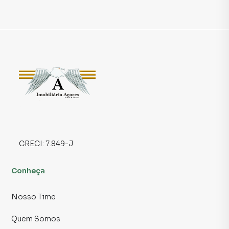
* 2 dormitórios confortáveis, com excelente iluminação
natural
* Um dos quartos conta com sacada privativa, trazendo
charme e aquele respiro ao ar livre sempre que você quiser
🚿 Banheiros que Facilitam a Rotina
* 1 banheiro completo, moderno e funcional
* 1 lavabo externo
🧺 Comodidade no Dia a Dia
* Lavanderia prática e bem ventilada, separada da área
CRECI:
7.849-J
social
* 1 vaga de garagem na frente da casa, para mais
Conheça
praticidade e segurança
Nosso Time
📍 Localização que Valoriza seu Tempo
Quem Somos
* Situada no bairro Belém, uma das regiões mais