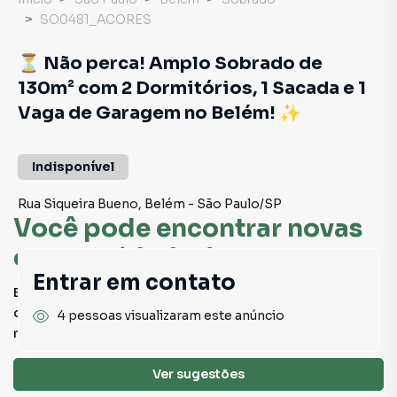
SO0481_ACORES
⏳ Não perca! Amplo Sobrado de
130m² com 2 Dormitórios, 1 Sacada e 1
Vaga de Garagem no Belém! ✨
Indisponível
Rua Siqueira Bueno
,
Belém
-
São Paulo
/
SP
Você pode encontrar novas
oportunidades!
Entrar em contato
Este imóvel não está mais disponível, mas você pode
conferir outros em nosso site ou deixar seu contato para
4 pessoas visualizaram este anúncio
receber mais informações.
Ver sugestões