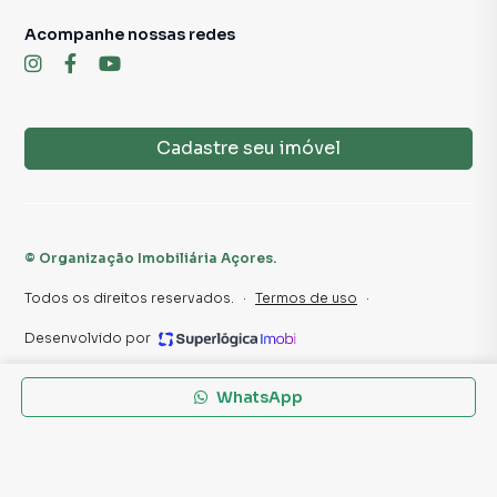
Sujeito a alteração sem aviso prévio.
Acompanhe nossas redes
Fotos meramente ilustrativas.
Cadastre seu imóvel
©
Organização Imobiliária Açores
.
Todos os direitos reservados.
·
Termos de uso
·
Desenvolvido por
WhatsApp