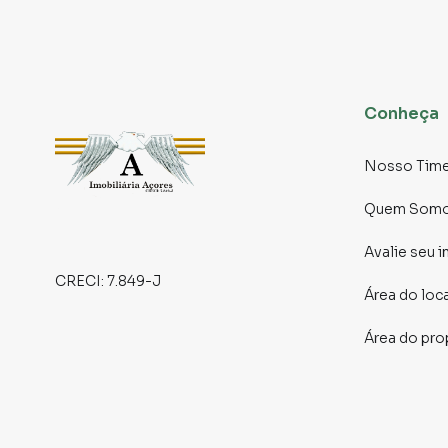
ideal para desfrutar do clima agradável da reg
Com quatro vagas de garagem, você e seus co
estacionamento. O quintal amplo, com vaga c
para atividades ao ar livre, jardins ou até mes
Este imóvel é muito mais do que uma simples r
Conheça
perca a oportunidade de tornar este espaço ú
prepare-se para dar o próximo passo rumo a u
Nosso Tim
📲 Contato para Ligações ou WhatsApp
Quem Som
(11) 2291-3000
Avalie seu 
Sujeito a alteração sem aviso prévio.
CRECI:
7.849-J
Área do loc
Fotos meramente ilustrativas.
Área do pro