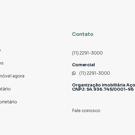
ião em qualquer época do ano.
nvidados nunca precisarão se preocupar com
oberta, também oferece espaço mais do que suficiente
mo uma área de lazer personalizada.
esidência; é um investimento em qualidade de vida. Não
Contato
nico seu novo lar.Agende uma visita hoje mesmo e
ma vida de conforto, conveniência e elegância.
e
(11) 2291-3000
os
Comercial
(11) 2291-3000
imóvel agora
Organização Imobiliária Aço
atário
CNPJ: 54.936.745/0001-96
prietário
Fale conosco