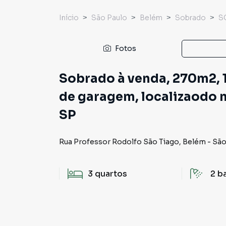
Início
São Paulo
Belém
Sobrado
S
Fotos
Sobrado à venda, 270m2, 1
de garagem, localizaodo n
SP
Rua Professor Rodolfo São Tiago
,
Belém
-
São
3
quartos
2
b