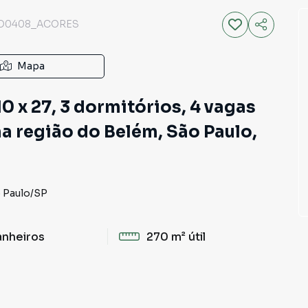
O0408_ACORES
Mapa
0 x 27, 3 dormitórios, 4 vagas
a região do Belém, São Paulo,
 Paulo
/
SP
anheiros
270 m²
útil