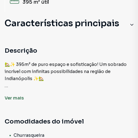
395 m²
útil
Características principais
Descrição
🏡✨ 395m² de puro espaço e sofisticação! Um sobrado
incrível com infinitas possibilidades na região de
Indianópolis ✨🏡
Seja para morar com muito conforto ou investir em um
Ver
mais
espaço comercial estratégico, esse sobrado imponente
de 395m² surpreende em cada detalhe! Com ambientes
amplos, acabamentos elegantes e uma estrutura versátil,
Comodidades do imóvel
ele é ideal para quem busca exclusividade e funcionalidade
em um só lugar.
Churrasqueira