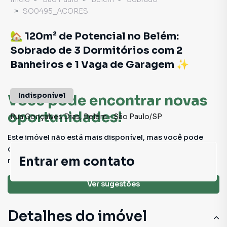
SO0495_ACORES
🏡 120m² de Potencial no Belém:
Sobrado de 3 Dormitórios com 2
Banheiros e 1 Vaga de Garagem ✨
Indisponível
Você pode encontrar novas
oportunidades!
Rua Gonçalves Dias
,
Belém
-
São Paulo
/
SP
Este imóvel não está mais disponível, mas você pode
conferir outros em nosso site ou deixar seu contato para
Entrar em contato
receber mais informações.
Ver sugestões
Detalhes do imóvel