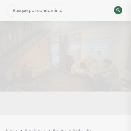
Início
São Paulo
Belém
Sobrado