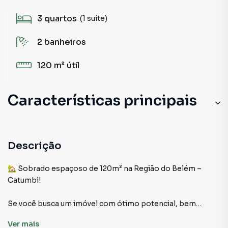
3
quartos
(1 suíte)
2
banheiros
120 m²
útil
Características principais
Descrição
🏡 Sobrado espaçoso de 120m² na Região do Belém –
Catumbi!
Se você busca um imóvel com ótimo potencial, bem
localizado e com espaços amplos para reformar do seu
Ver
mais
jeito, este sobrado é uma excelente oportunidade.