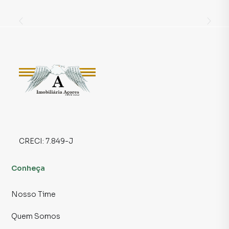
para profissionais que valorizam eficiência, presença e a
praticidade de estar exatamente onde tudo acontece.
🏢 Espaço que inspira produtividade
• Sala de 23m² com layout eficiente, perfeita para diversas
atividades
• Ambiente iluminado, arejado e com sensação de
amplitude
• Acabamentos em ótimo estado, prontos para uso
imediato
• 1 banheiro privativo, garantindo conforto e privacidade
CRECI:
7.849-J
📍 Localização que faz seu negócio acontecer
• Localizada exatamente em frente ao Metrô Belém
Conheça
• Visibilidade excepcional e fluxo intenso de pessoas
• Região repleta de comércios, restaurantes, serviços e
Nosso Time
facilidades
• Perfeita para quem deseja conveniência, acessibilidade e
Quem Somos
presença estratégica