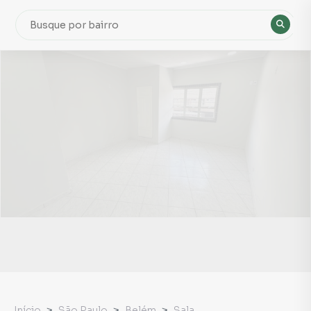
Início
São Paulo
Belém
Sala