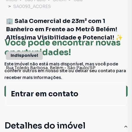
SA0093_ACORES
🏢 Sala Comercial de 23m² com 1
Banheiro em Frente ao Metrô Belém!
Altíssima Visibilidade e Potencial! ✨
Você pode encontrar novas
oportunidades!
Indisponível
Este imóvel não está mais disponível, mas você pode
Rua Toledo Barbosa
,
Belém
-
São Paulo
/
SP
conferir outros em nosso site ou deixar seu contato para
receber mais informações.
Ver sugestões
Entrar em contato
Detalhes do imóvel