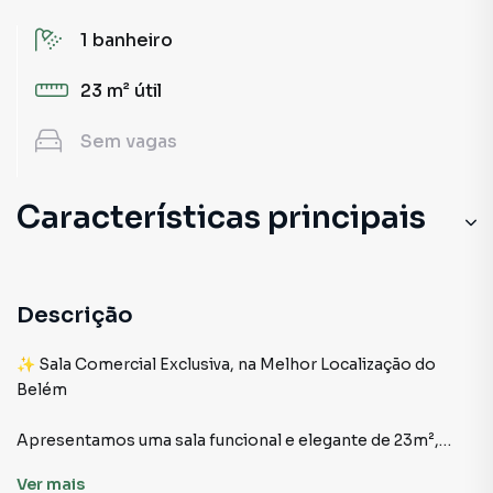
1
banheiro
23 m²
útil
Sem
vagas
Características principais
Descrição
✨ Sala Comercial Exclusiva, na Melhor Localização do
Belém
Apresentamos uma sala funcional e elegante de 23m²,
ideal para quem busca um espaço compacto, inteligente e
Ver
mais
estrategicamente posicionado. Um ambiente pensado