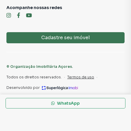
Acompanhe nossas redes
Para obter informações adicionais, agendar uma visita ou
discutir os detalhes, não hesite em entrar em contato
conosco.
Cadastre seu imóvel
📲 Contato para Ligações ou WhatsApp
11 2291-3000
Sujeito a alteração sem aviso prévio.
©
Organização Imobiliária Açores
.
Fotos meramente ilustrativas.
Todos os direitos reservados.
·
Termos de uso
·
Desenvolvido por
WhatsApp