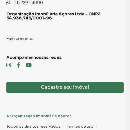
(11) 2291-3000
plantão e aproveite essa oportunidade única. O Grupo
Rocha Marqueze agradece sua visita e está comprometido
Organização Imobiliária Açores Ltda - CNPJ:
em oferecer o melhor atendimento. Será uma honra tê-lo
54.936.745/0001-96
como nosso cliente!
Nota: Imagem meramente ilustrativa. Preços e metragem
Fale conosco
sujeitos a alterações.
Acompanhe nossas redes
📲 Contato para Ligações ou WhatsApp
11 2291-3000
Sujeito a alteração sem aviso prévio.
Cadastre seu imóvel
Fotos meramente ilustrativas.
©
Organização Imobiliária Açores
.
Todos os direitos reservados.
·
Termos de uso
·