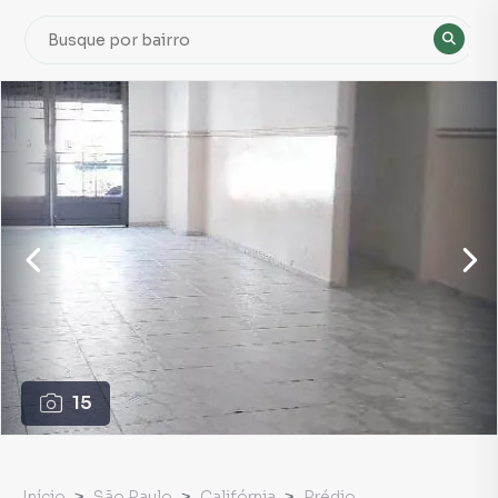
15
Início
São Paulo
Califórnia
Prédio