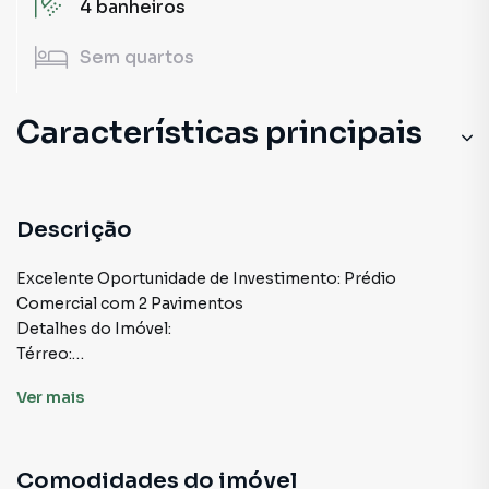
4
banheiros
Sem
quartos
Características principais
Descrição
Excelente Oportunidade de Investimento: Prédio
Comercial com 2 Pavimentos
Detalhes do Imóvel:
Térreo:
Ver
mais
1 salão espaçoso com 2 banheiros
Todo no piso frio
Atualmente alugado, garantindo renda imediata
Comodidades do imóvel
Parte Superior: