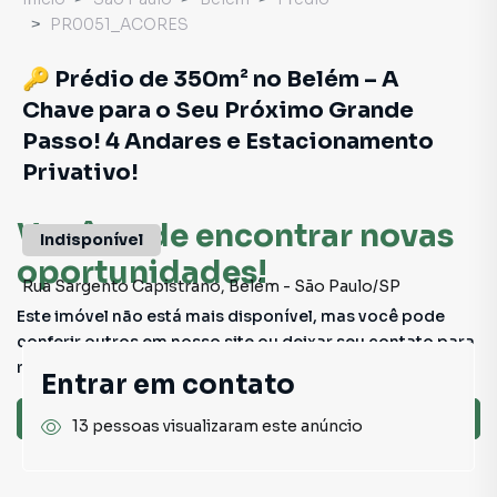
PR0051_ACORES
🔑 Prédio de 350m² no Belém – A
Chave para o Seu Próximo Grande
Passo! 4 Andares e Estacionamento
Privativo!
Você pode encontrar novas
Indisponível
oportunidades!
Rua Sargento Capistrano
,
Belém
-
São Paulo
/
SP
Este imóvel não está mais disponível, mas você pode
conferir outros em nosso site ou deixar seu contato para
receber mais informações.
Entrar em contato
Ver sugestões
13 pessoas visualizaram este anúncio