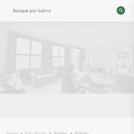
Início
São Paulo
Belém
Prédio