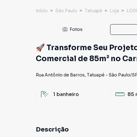
Início
São Paulo
Tatuapé
Loja
LO0
Fotos
🚀 Transforme Seu Projet
Comercial de 85m² no Ca
Rua Antônio de Barros
,
Tatuapé
-
São Paulo
/
S
1
banheiro
85 
Descrição