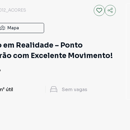
012_ACORES
Mapa
o em Realidade – Ponto
rrão com Excelente Movimento!
P
m²
útil
Sem
vagas