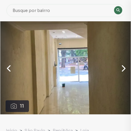
11
Início
São Paulo
República
Loja