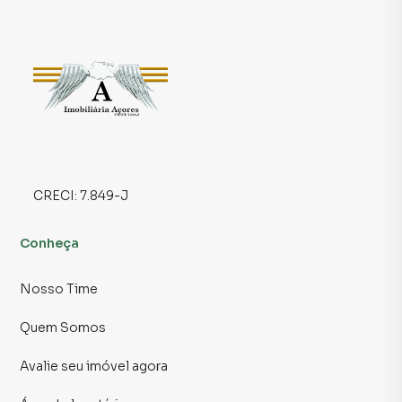
versatilidade: no piso térreo, há uma área ideal para
comércio, seja uma loja, café, ou qualquer
empreendimento que precise de grande movimento. No
andar superior, a estrutura é excelente para escritórios
administrativos, com ambientes amplos e funcionais para
organizar suas operações. O imóvel conta ainda com 2
banheiros, atendendo a todas as necessidades de quem
busca um espaço prático e bem planejado.
A localização não poderia ser melhor: uma das regiões
CRECI:
7.849-J
mais movimentadas e valorizadas de São Paulo, cercada de
comércios, restaurantes e com fácil conexão ao
Conheça
transporte público. Seu negócio estará no centro de tudo.
Nosso Time
Aproveite essa oportunidade única para dar mais
visibilidade e funcionalidade ao seu empreendimento. O
Quem Somos
espaço perfeito para quem busca crescer com segurança
e infraestrutura de qualidade.
Avalie seu imóvel agora