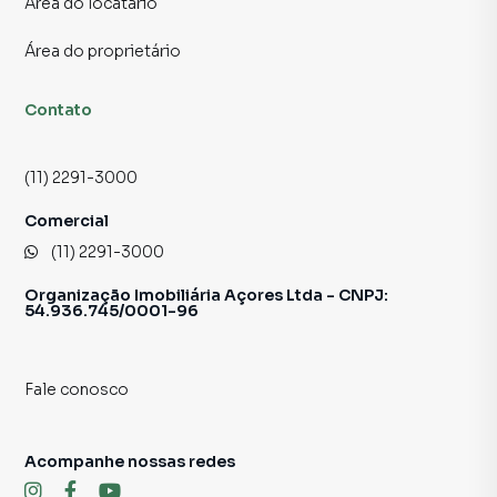
Área do locatário
Para obter informações adicionais, agendar uma visita ou
discutir os detalhes, não hesite em entrar em contato
Área do proprietário
conosco.
Contato
📲 Contato para Ligações ou WhatsApp
11 2291-3000
(11) 2291-3000
Sujeito a alteração sem aviso prévio.
Comercial
(11) 2291-3000
Fotos meramente ilustrativas.
Organização Imobiliária Açores Ltda - CNPJ:
54.936.745/0001-96
Fale conosco
Acompanhe nossas redes