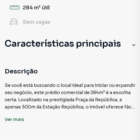
284 m²
útil
Sem
vagas
Características principais
Descrição
Se você está buscando o local ideal para iniciar ou expandir
seu negócio, este prédio comercial de 284m² é a escolha
certa. Localizado na prestigiada Praça da República, a
apenas 300m da Estação República, o imóvel oferece fácil
acesso e visibilidade incomparável para seus clientes e
Ver
mais
colaboradores.
O espaço é perfeito para empreendedores que desejam