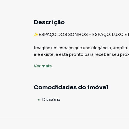
Descrição
✨ESPAÇO DOS SONHOS – ESPAÇO, LUXO E 
Imagine um espaço que une elegância, amplitud
ele existe, e está pronto para receber seu pr
Ver
mais
🌆 510m² de possibilidades
Um salão simplesmente majestoso, com 510m²
para impressionar — amplo, versátil e com infi
Comodidades do imóvel
empreendimento de alto padrão, um showroom
com toque sofisticado, este é o lugar onde s
Divisória
🚻 Conforto em cada detalhe
São 4 banheiros projetados para oferecer com
podem ser adaptados conforme sua necessidade 
apoio.