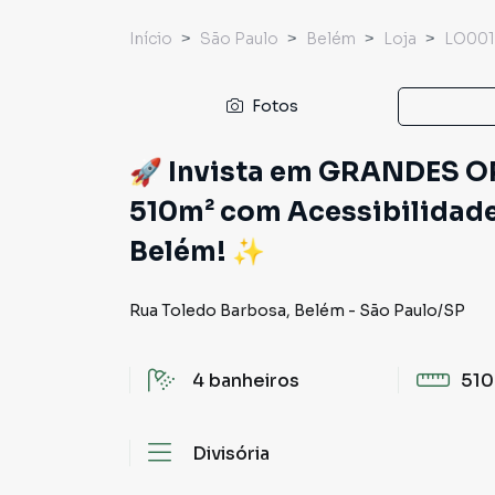
Início
São Paulo
Belém
Loja
LO00
Fotos
🚀 Invista em GRANDES 
510m² com Acessibilidade
Belém! ✨
Rua Toledo Barbosa
,
Belém
-
São Paulo
/
SP
4
banheiros
510
Divisória