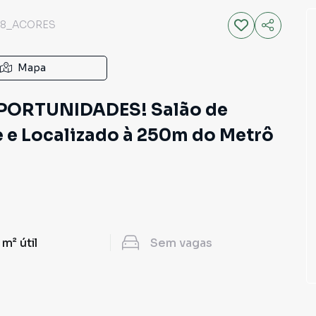
18_ACORES
Mapa
OPORTUNIDADES! Salão de
 e Localizado à 250m do Metrô
 m²
útil
Sem
vagas