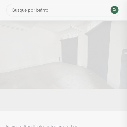
Início
São Paulo
Belém
Loja