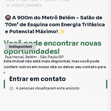
LO0017_ACORES
🚇 A 900m do Metrô Belém – Salão de
70m² de Esquina com Energia Trifásica
e Potencial Máximo! ✨
Você pode encontrar novas
Indisponível
oportunidades!
Rua Herval
,
Belém
-
São Paulo
/
SP
Este imóvel não está mais disponível, mas você pode
conferir outros em nosso site ou deixar seu contato para
receber mais informações.
Entrar em contato
Ver sugestões
4 pessoas visualizaram este anúncio