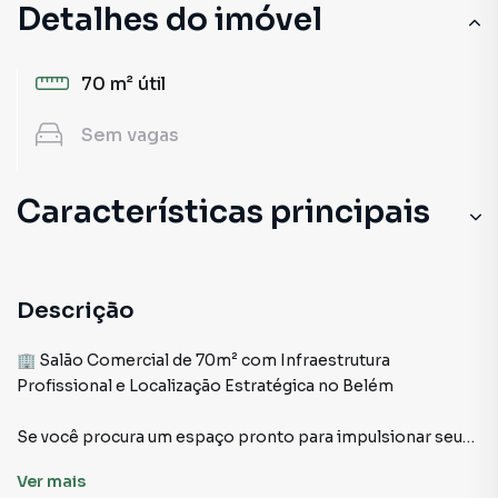
Detalhes do imóvel
70 m²
útil
Sem
vagas
Características principais
Descrição
🏢 Salão Comercial de 70m² com Infraestrutura
Profissional e Localização Estratégica no Belém
Se você procura um espaço pronto para impulsionar seu
negócio, acabou de encontrar.
Ver
mais
Este salão de 70m² une estrutura técnica de qualidade com