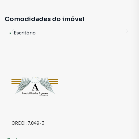
uma localização privilegiada que atrai movimento,
visibilidade e sucesso.
Comodidades do imóvel
⚡ Energia trifásica já instalada – ideal para maquinários,
equipamentos e operações que exigem potência.
Escritório
📍 Apenas 900 metros da Estação Belém 🚇
🚗 Acesso rápido à Av. Salim Farah Maluf e às principais
vias da zona leste
📢 Ponto de esquina, com excelente visibilidade e fácil
acesso para clientes e fornecedores
💼 Um espaço versátil para comércio, serviços, pequenas
indústrias, ateliês, oficinas e muito mais.
Local perfeito para quem quer aliar crescimento
profissional e qualidade de vida, com tudo ao redor:
transporte público, comércio, conveniências e um fluxo
constante de pessoas.
CRECI:
7.849-J
✨ É mais que um salão, é o ponto onde sua história de