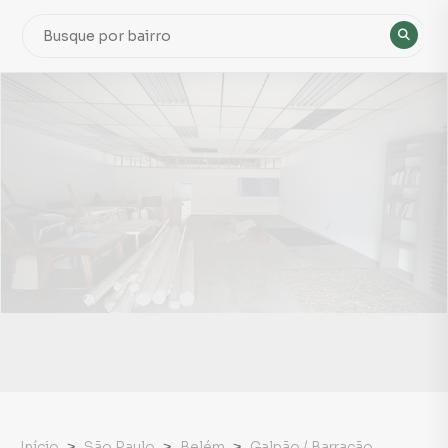
Início
São Paulo
Belém
Galpão / Barracão