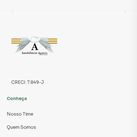
estocagem, oficina, showroom ou estúdio criativo.
🔧 Versatilidade que inspira crescimento:
O layout livre do galpão permite múltiplas possibilidades
de personalização, criando o cenário perfeito para quem
deseja expandir suas ideias com liberdade. A estrutura
comporta desde atividades operacionais até ambientes
corporativos, tudo com excelente ventilação e
luminosidade natural.
🚻 Infraestrutura funcional:
Conta com 2 banheiros amplos, oferecendo conforto e
CRECI:
7.849-J
praticidade tanto para a equipe quanto para os clientes ou
fornecedores que visitarem o espaço.
Conheça
📍 Localização estratégica para o seu negócio crescer:
Nosso Time
A localização é simplesmente um dos grandes diferenciais:
situado próximo à Avenida Salim Farah Maluf, Rua Álvaro
Quem Somos
Ramos, Radial Leste e Marginal Tietê, esse galpão está em