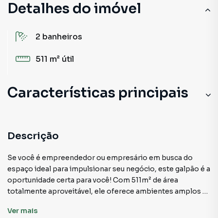
Detalhes do imóvel
2
banheiros
511 m²
útil
Características principais
Descrição
Se você é empreendedor ou empresário em busca do
espaço ideal para impulsionar seu negócio, este galpão é a
oportunidade certa para você! Com 511m² de área
totalmente aproveitável, ele oferece ambientes amplos e
versáteis que podem ser facilmente adaptados ao seu tipo
Ver
mais
de operação — seja para indústria leve, logística,