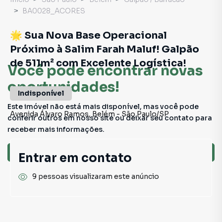
BA0028_ACORES
🌟 Sua Nova Base Operacional
Próximo à Salim Farah Maluf! Galpão
de 511m² com Excelente Logística!
Você pode encontrar novas
oportunidades!
Indisponível
Este imóvel não está mais disponível, mas você pode
Avenida Álvaro Ramos
,
Belém
-
São Paulo
/
SP
conferir outros em nosso site ou deixar seu contato para
receber mais informações.
Ver sugestões
Entrar em contato
9 pessoas visualizaram este anúncio