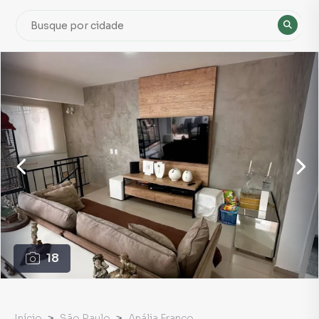
18
Início
São Paulo
Anália Franco