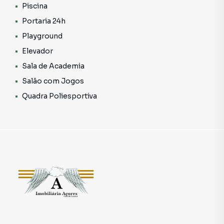
Piscina
Um pavimento pensado para proporcionar aconchego,
Portaria 24h
privacidade e tranquilidade. Ideal para momentos íntimos,
Playground
descanso e conexão familiar.
Elevador
🌅 Parte Superior – Exclusividade, Lazer e Experiência
Sala de Academia
• Ampla sala de jantar e visita integrada
Salão com Jogos
• Banheiro social
• Cozinha de apoio
Quadra Poliesportiva
• Deck privativo
• Quintal exclusivo
• Espaço gourmet com churrasqueira
• Piscina privativa
Aqui, cada detalhe foi projetado para encantar. Imagine
receber amigos ao pôr do sol, celebrar datas especiais ou
simplesmente relaxar na sua própria piscina com total
privacidade. Um verdadeiro refúgio suspenso no coração
do Anália Franco. 💎