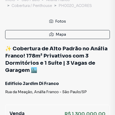
Cobertura / Penthouse
PH0020_ACORES
Fotos
Mapa
✨ Cobertura de Alto Padrão no Anália
Franco! 178m² Privativos com 3
Dormitórios e 1 Suíte | 3 Vagas de
Garagem 🏙️
Edifício Jardim Di Franco
Rua da Meação
,
Anália Franco
-
São Paulo
/
SP
Venda
R$ 1.300.000,00