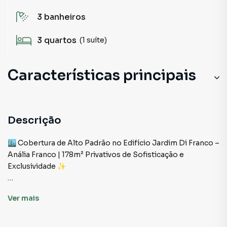
3
banheiros
3
quartos
(1 suíte)
Características principais
Descrição
🏙️ Cobertura de Alto Padrão no Edifício Jardim Di Franco –
Anália Franco | 178m² Privativos de Sofisticação e
Exclusividade ✨
Se você busca uma cobertura no Anália Franco que una
Ver
mais
sofisticação, conforto absoluto e localização privilegiada,
esta é uma oportunidade rara. Um imóvel que entrega não
apenas metragem, mas experiência de vida, status e bem-