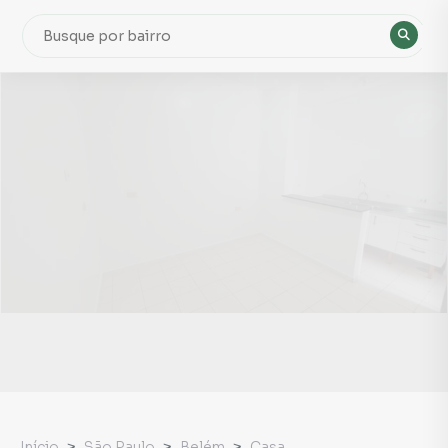
Início
São Paulo
Belém
Casa