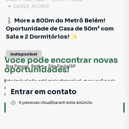
CA0229_ACORES
🚶‍♂️ More a 800m do Metrô Belém!
Oportunidade de Casa de 50m² com
Sala e 2 Dormitórios! ✨
Indisponível
Você pode encontrar novas
Rua Passos
,
Belém
-
São Paulo
/
SP
oportunidades!
Este imóvel não está mais disponível, mas você pode
conferir outros em nosso site ou deixar seu contato para
Entrar em contato
receber mais informações.
4 pessoas visualizaram este anúncio
Ver sugestões