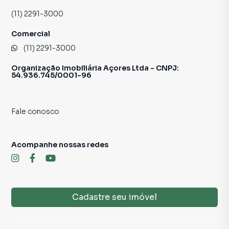
Para obter informações adicionais, agendar uma visita ou
(11) 2291-3000
discutir os detalhes, não hesite em entrar em contato
conosco.
Comercial
(11) 2291-3000
📲 Contato para Ligações ou WhatsApp
11 2291-3000
Organização Imobiliária Açores Ltda - CNPJ:
54.936.745/0001-96
Sujeito a alteração sem aviso prévio.
Fale conosco
Fotos meramente ilustrativas.
Acompanhe nossas redes
Cadastre seu imóvel