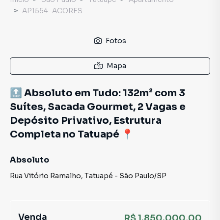
AP1554_ACORES
Fotos
Mapa
🔝 Absoluto em Tudo: 132m² com 3
Suítes, Sacada Gourmet, 2 Vagas e
Depósito Privativo, Estrutura
Completa no Tatuapé 📍
Absoluto
Rua Vitório Ramalho
,
Tatuapé
-
São Paulo
/
SP
Venda
R$ 1.850.000,00