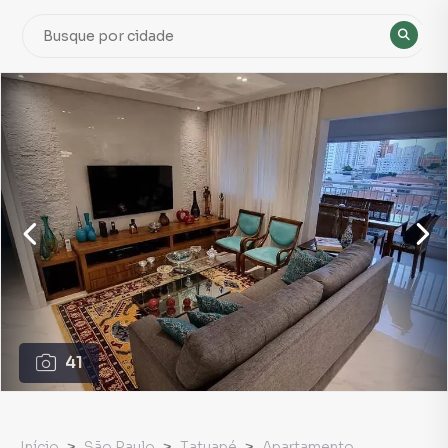
41
Início
São Paulo
Tatuapé
Apartamento