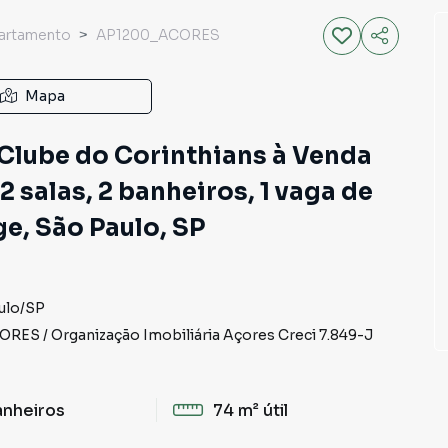
artamento
AP1200_ACORES
Mapa
lube do Corinthians à Venda
2 salas, 2 banheiros, 1 vaga de
e, São Paulo, SP
ulo
/
SP
CORES
/
Organização Imobiliária Açores
Creci
7.849-J
anheiros
74 m²
útil