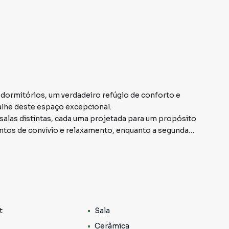
dormitórios, um verdadeiro refúgio de conforto e
alhe deste espaço excepcional.
salas distintas, cada uma projetada para um propósito
entos de convívio e relaxamento, enquanto a segunda
 como sala de jantar ou até mesmo como um espaço
duais para cada membro da família, garantindo
 seu próprio banheiro, é um verdadeiro santuário de
rodomésticos, é o local perfeito para criar
t
Sala
anato, presente em todo o apartamento, adiciona um
Cerâmica