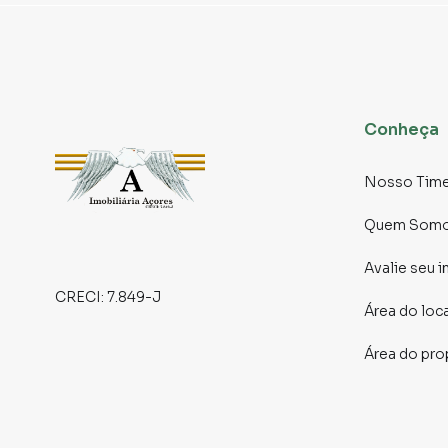
Conheça
Nosso Tim
Quem Som
Avalie seu 
CRECI:
7.849-J
Área do loc
Área do pro