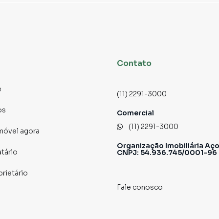
Contato
e
(11) 2291-3000
os
Comercial
(11) 2291-3000
imóvel agora
Organização Imobiliária Aço
atário
CNPJ: 54.936.745/0001-96
prietário
Fale conosco