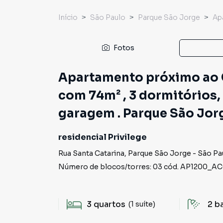
Início
São Paulo
Parque São Jorge
Ap
Fotos
Apartamento próximo ao C
com 74m² , 3 dormitórios, 
garagem . Parque São Jorg
residencial Privilege
Rua Santa Catarina
,
Parque São Jorge
-
São Pa
Número de blocos/torres:
03
cód.
AP1200_A
3
quartos
2
b
(1 suíte)