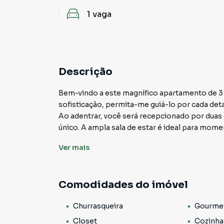
1
vaga
Descrição
Bem-vindo a este magnífico apartamento de 3 
sofisticação, permita-me guiá-lo por cada det
Ao adentrar, você será recepcionado por duas 
único. A ampla sala de estar é ideal para mom
sala oferece a flexibilidade de ser utilizada
Ver
mais
adicional de entretenimento.
Os 3 dormitórios proporcionam espaços indivi
privacidade e conforto. A suíte principal, com
Comodidades do imóvel
tranquilidade.
A cozinha, equipada com os mais modernos elet
Churrasqueira
Gourme
experiências culinárias memoráveis. O porcel
toque de elegância a cada ambiente.
Closet
Cozinha