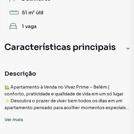
51 m²
útil
1
vaga
Características principais
Descrição
🏡 Apartamento à Venda no Vivaz Prime – Belém |
conforto, praticidade e qualidade de vida em um só lugar
✨ Descubra o prazer de viver bem todos os dias em um
apartamento pensado para acolher momentos especiais,
trazendo sensação de segurança, bem-estar e felicidade
Ver
mais
para você e sua família.
📍 Localização estratégica – Bairro Belém