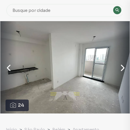
24
Início
São Paulo
Belém
Apartamento