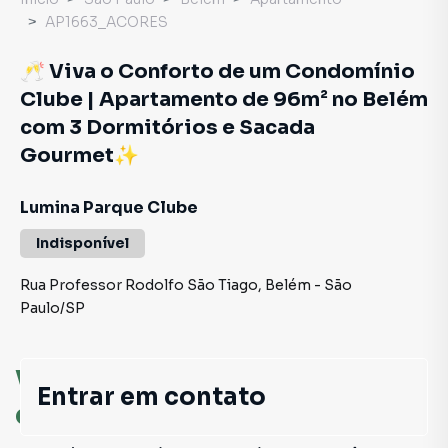
AP1663_ACORES
🥂 Viva o Conforto de um Condomínio
Clube | Apartamento de 96m² no Belém
com 3 Dormitórios e Sacada
Gourmet✨
Lumina Parque Clube
Indisponível
Rua Professor Rodolfo São Tiago
,
Belém
-
São
Paulo
/
SP
Você pode encontrar novas
Entrar em contato
oportunidades!