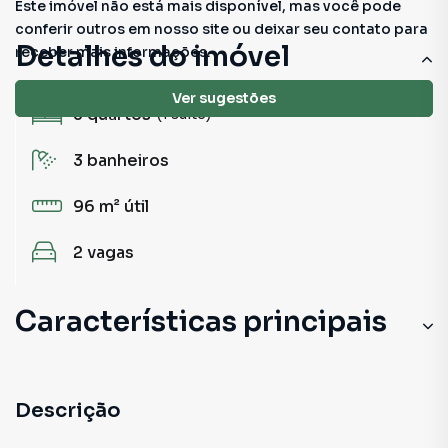
Este imóvel não está mais disponível, mas você pode
conferir outros em nosso site ou deixar seu contato para
Detalhes do imóvel
receber mais informações.
Ver sugestões
3
quartos
(1 suíte)
3
banheiros
96 m²
útil
2
vagas
Características principais
Churrasqueira
Portão Eletrônico
Descrição