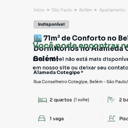
Início
São Paulo
Belém
Apartamento
Indisponível
🏙️ 71m² de Conforto no B
Você pode encontrar n
Dormitórios no Alameda 
Belém!
Este imóvel não está mais disponív
em nosso site ou deixar seu contat
Alameda Cotegipe *
Rua Conselheiro Cotegipe
,
Belém
-
São Paulo
/
2
quartos
2
b
(1 suíte)
1
vaga
Pis