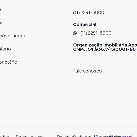
e
(11) 2291-3000
o fácil e bem localizado no condomínio.
os
Comercial
(11) 2291-3000
imóvel agora
Organização Imobiliária Aço
atário
CNPJ: 54.936.745/0001-96
prietário
Fale conosco
ros da Estação Belém do Metrô, você estará próximo de
 💊, escolas 🎓, restaurantes 🍝, bancos 🏦 e diversos
 da Zona Leste com mobilidade e conveniência.
ados.
·
Termos de uso
·
Desenvolvido por