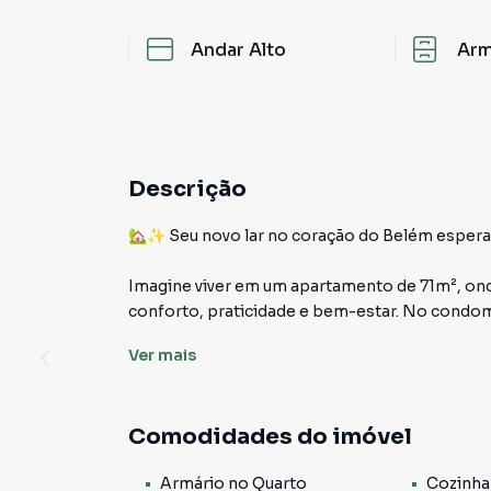
Andar Alto
Arm
Descrição
🏡✨ Seu novo lar no coração do Belém espera
Imagine viver em um apartamento de 71m², ond
conforto, praticidade e bem-estar. No condom
uma experiência acolhedora, segura e cheia de 
Ver
mais
Confira tudo que esse imóvel encantador ofer
Comodidades do imóvel
📐 Ambientes internos
Armário no Quarto
Cozinha
• 🛋️ Sala ampla para dois ambientes