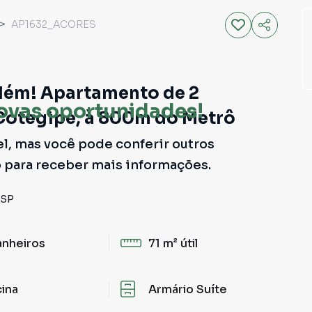
AP1632_ACORES
elém! Apartamento de 2
ovas oportunidades!
Cotegipe, à 800m do Metrô
el, mas você pode conferir outros
o para receber mais informações.
SP
anheiros
71 m²
útil
cina
Armário Suíte