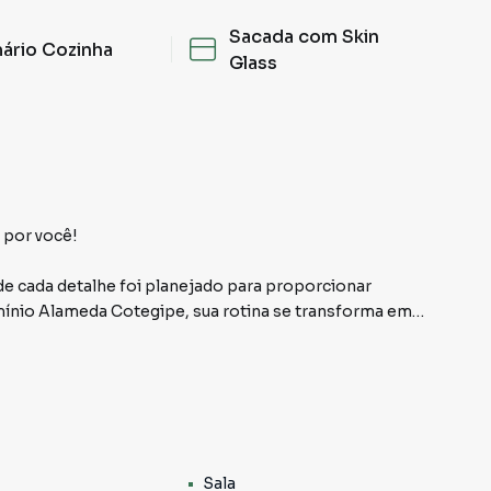
Sacada com Skin
ário Cozinha
Glass
 por você!
e cada detalhe foi planejado para proporcionar
ínio Alameda Cotegipe, sua rotina se transforma em
qualidade de vida.
ece:
Sala