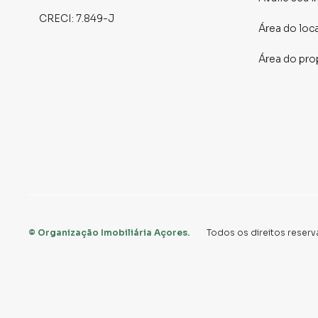
metros de:
CRECI:
7.849-J
Área do loc
* Escolas renomadas da região 🎓
Área do pro
* Padarias, restaurantes, mercados e comércio
* **A apenas 450 metros da Estação Belém**,
🌟 Oportunidade Especial de Morar com Qualid
É mais do que um apartamento. É um lar que con
tudo o que importa. Ideal para famílias que bu
Agende sua visita e sinta-se em casa desde o 
Esse pode ser o lar que você sempre sonhou. 
©
Organização Imobiliária Açores
.
Todos os direitos reserv
Para obter informações adicionais, agendar uma
contato conosco.
📲 Contato para Ligações ou WhatsApp
11 2291-3000