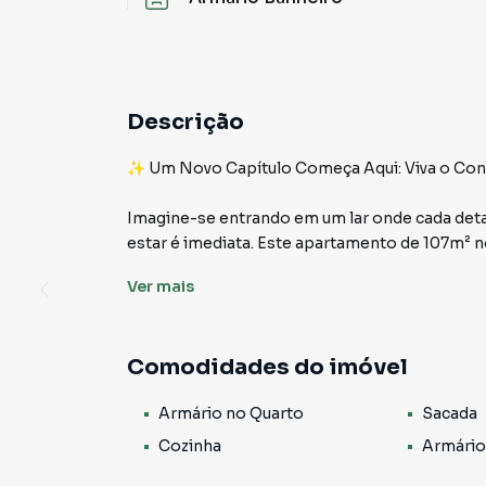
Descrição
✨ Um Novo Capítulo Começa Aqui: Viva o Conf
Imagine-se entrando em um lar onde cada deta
estar é imediata. Este apartamento de 107m² n
coração do Belém, é a oportunidade que você e
Ver
mais
todos os dias.
🛋️ Ambientes Pensados Para Receber e Viver
Comodidades do imóvel
- Sala ampla para dois ambientes com integraçã
Armário no Quarto
Sacada
tranquila ao entardecer 🌇
- Cozinha planejada com armários embutidos, p
Cozinha
Armário
- 3 dormitórios, sendo 1 suíte — todos com ar