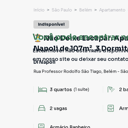
Início
São Paulo
Belém
Apartamento
Indisponível
Você pode encontrar n
⏳ Não Deixe Escapar: Ap
Napoli de 107m², 3 Dormit
Este imóvel não está mais disponív
em nosso site ou deixar seu contat
Di Napoli
Rua Professor Rodolfo São Tiago
,
Belém
-
São
3
quartos
2
b
(1 suíte)
2
vagas
Arm
Armário Banheiro