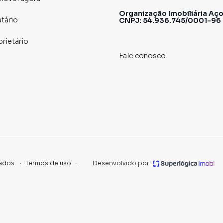
Organização Imobiliária Aço
atário
CNPJ: 54.936.745/0001-96
prietário
s essenciais 🍞
 com mobilidade total por São Paulo 🚇
Fale conosco
ade e Estilo
vida a desacelerar, viver com plenitude e estar perto de
scam espaço, conforto e um estilo de vida completo.
primeiro passo.
🗝️✨
ados.
·
Termos de uso
·
Desenvolvido por
 visita ou discutir os detalhes, não hesite em entrar em