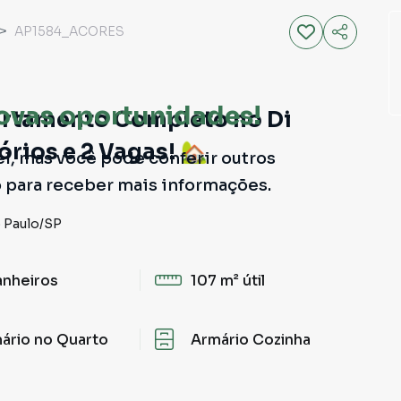
AP1584_ACORES
ovas oportunidades!
artamento Completo no Di
órios e 2 Vagas! 🏡
el, mas você pode conferir outros
o para receber mais informações.
 Paulo
/
SP
anheiros
107 m²
útil
ário no Quarto
Armário Cozinha