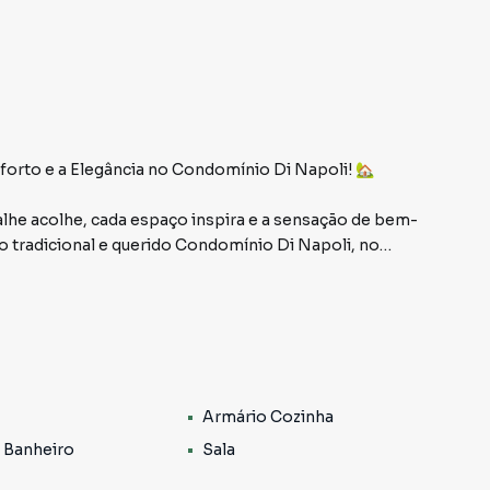
orto e a Elegância no Condomínio Di Napoli! 🏡
lhe acolhe, cada espaço inspira e a sensação de bem-
o tradicional e querido Condomínio Di Napoli, no
sperava para transformar a rotina em algo especial
 Bem:
o fluida e sacada super agradável para relaxar com vista
Armário Cozinha
erfeita para quem ama funcionalidade e estilo 🍳
 Banheiro
Sala
mários sob medida, conforto e praticidade em cada