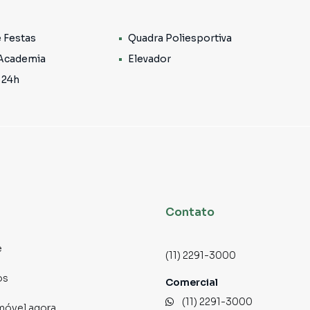
 acabamento, pensados para o seu dia a dia 🚿
sa com foco e tranquilidade 💻
e Festas
Quadra Poliesportiva
 Academia
Elevador
 que fazem toda a diferença 🚗🚗
 24h
ionais da região do Belém, com estrutura completa e
vo e se divertir ⚽
om quem você ama 🎉
Contato
air de casa 🏋️
 proteção 🛡️
e
(11) 2291-3000
os
Comercial
(11) 2291-3000
a, mas com acesso a tudo o que importa. A poucos
imóvel agora