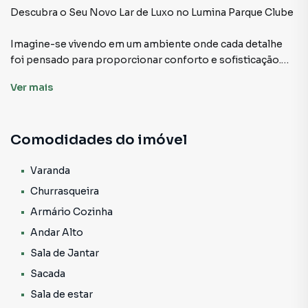
Andar Alto
Descubra o Seu Novo Lar de Luxo no Lumina Parque Clube
Armário Suíte
Imagine-se vivendo em um ambiente onde cada detalhe
foi pensado para proporcionar conforto e sofisticação.
Pet Place
No Lumina Parque Clube, você encontra o equilíbrio
Ver
mais
perfeito entre modernidade e elegância, em um
apartamento que redefine o conceito de morar bem.
Comodidades do imóvel
O Charme do Seu Novo Apartamento:
✨ Espaço Generoso: 126 m² desenhados com esmero,
Varanda
incluindo 3 dormitórios, com uma suíte magnífica.✨
Churrasqueira
Panorama Inigualável: Andar alto com vista livre,
Armário Cozinha
contemplando a cidade em seu esplendor.✨ Cozinha :
Andar Alto
Planejada para inspirar chefs e momentos inesquecíveis
em família.✨ Área Social Inspiradora: Sala para 2
Sala de Jantar
ambientes e sacada gourmet, ideais para receber com
Sacada
refinamento.✨ Acabamentos Primorosos: Porcelanato
Sala de estar
elegante e laminado aconchegante nos cômodos.✨