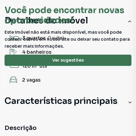
Você pode encontrar novas
oportunidades!
Detalhes do imóvel
Este imóvel não está mais disponível, mas você pode
3
quartos
(1 suíte)
conferir outros em nosso site ou deixar seu contato para
receber mais informações.
4
banheiros
Ver sugestões
126 m²
útil
2
vagas
Características principais
Portaria 24h
Elevador com Gerador
Descrição