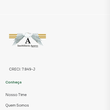
sem abrir mão de um ambiente organizado.
Garagem: Com três vagas de garagem exclusivas, você terá
total comodidade para estacionar seus veículos com
segurança, além de oferecer praticidade para seus
visitantes.
Comodidades do Condomínio:
- Academia: Perfeita para quem deseja manter a rotina de
exercícios com equipamentos modernos, sem precisar
sair de casa.
- Piscina: Um grande atrativo para os dias quentes,
CRECI:
7.849-J
oferecendo momentos de lazer e relaxamento com toda a
família.
Conheça
- Salão Gourmet: O espaço ideal para comemorar
momentos especiais, seja com amigos ou família, em um
Nosso Time
ambiente sofisticado.
- Áreas verdes: Rodeado por natureza, o condomínio
Quem Somos
oferece um ambiente tranquilo e cheio de vida,