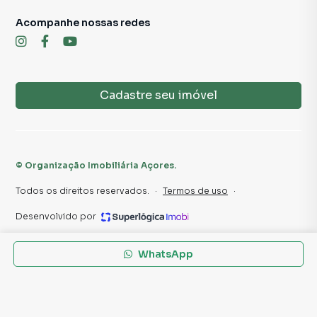
Para obter informações adicionais, agendar uma visita ou
discutir os detalhes, não hesite em entrar em contato
Acompanhe nossas redes
conosco.
📲 Contato para Ligações ou WhatsApp
11 2291-3000
Cadastre seu imóvel
Sujeito a alteração sem aviso prévio.
Fotos meramente ilustrativas.
©
Organização Imobiliária Açores
.
Todos os direitos reservados.
·
Termos de uso
·
Desenvolvido por
WhatsApp