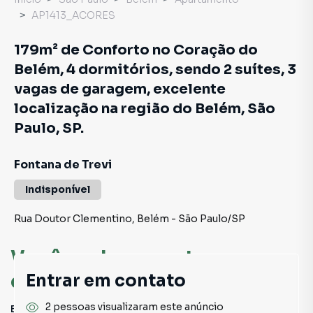
AP1413_ACORES
179m² de Conforto no Coração do
Belém, 4 dormitórios, sendo 2 suítes, 3
vagas de garagem, excelente
localização na região do Belém, São
Paulo, SP.
Fontana de Trevi
Indisponível
Rua Doutor Clementino
,
Belém
-
São Paulo
/
SP
Você pode encontrar novas
oportunidades!
Entrar em contato
2 pessoas visualizaram este anúncio
Este imóvel não está mais disponível, mas você pode