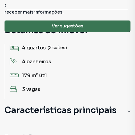
conferir outros em nosso site ou deixar seu contato para
receber mais informações.
Ver sugestões
Detalhes do imóvel
4
quartos
(2 suítes)
4
banheiros
179 m²
útil
3
vagas
Características principais