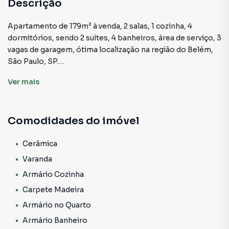
Descrição
Apartamento de 179m² à venda, 2 salas, 1 cozinha, 4
dormitórios, sendo 2 suítes, 4 banheiros, área de serviço, 3
vagas de garagem, ótima localização na região do Belém,
São Paulo, SP.
Ver
mais
Salas: São duas salas espaçosas, projetadas para oferecer
total versatilidade. Imagine uma sala de estar ampla, ideal
para momentos de lazer com a família, e uma sala de jantar
Comodidades do imóvel
que acomoda confortavelmente seus convidados em
jantares e reuniões. As grandes janelas trazem uma
excelente iluminação natural, criando um ambiente
Cerâmica
acolhedor e elegante.
Varanda
Armário Cozinha
Cozinha: A cozinha é perfeita para quem valoriza espaço e
Carpete Madeira
funcionalidade. Com layout inteligente, ela oferece espaço
suficiente para armários planejados, eletrodomésticos de
Armário no Quarto
alta performance e uma circulação confortável para
Armário Banheiro
preparar suas refeições do dia a dia ou ocasiões especiais.