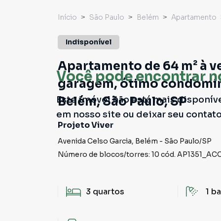
Início
São Paulo
Belém
Apartamento
Indisponível
Apartamento de 64 m² à ve
Você pode encontrar n
garagem, ótimo condomíni
Este imóvel não está mais disponív
Belém, São Paulo, SP
em nosso site ou deixar seu contat
Projeto Viver
Avenida Celso Garcia
,
Belém
-
São Paulo
/
SP
Número de blocos/torres:
10
cód.
AP1351_AC
3
quartos
1
ba