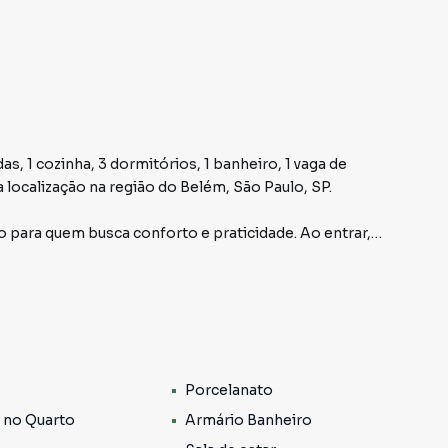
s, 1 cozinha, 3 dormitórios, 1 banheiro, 1 vaga de
ocalização na região do Belém, São Paulo, SP.
 para quem busca conforto e praticidade. Ao entrar,
 que oferecem um ambiente amplo e arejado, ideal para
s um dia agitado. A cozinha, bem planejada, proporciona
ões com facilidade.
arantindo acomodações confortáveis e privadas para
atende a todas as necessidades do seu dia a dia. Além
Porcelanato
a para o seu veículo, oferecendo ainda mais comodidade.
 no Quarto
Armário Banheiro