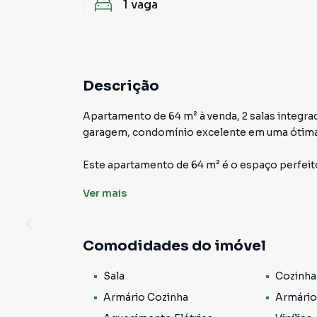
1
vaga
Descrição
Apartamento de 64 m² à venda, 2 salas integrada
garagem, condomínio excelente em uma ótima l
Este apartamento de 64 m² é o espaço perfeito
você será recebido por duas salas integradas
Ver
mais
receber a família e amigos ou para relaxar apó
um espaço funcional para preparar suas refeiç
Comodidades do imóvel
O apartamento conta com três dormitórios, g
toda a família. O banheiro é bem distribuído e 
Sala
Cozinha
disso, você terá uma vaga de garagem exclusiv
Armário Cozinha
Armário
Condomínio: