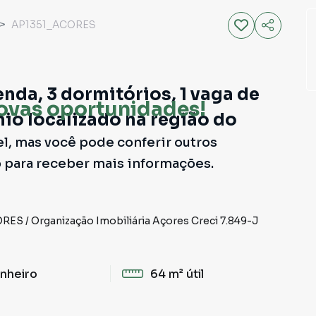
AP1351_ACORES
nda, 3 dormitórios, 1 vaga de
ovas oportunidades!
o localizado na região do
el, mas você pode conferir outros
o para receber mais informações.
ORES
/
Organização Imobiliária Açores
Creci
7.849-J
nheiro
64 m²
útil