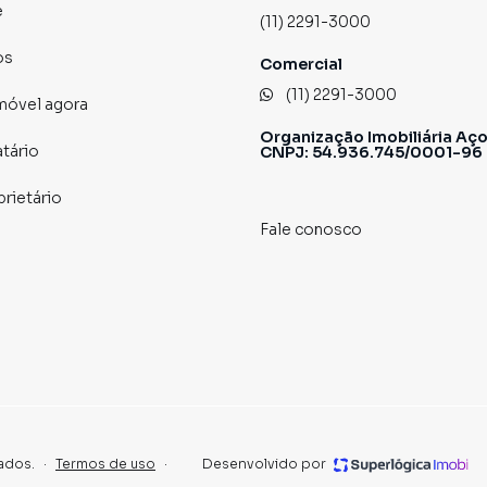
e
(11) 2291-3000
os
Comercial
(11) 2291-3000
imóvel agora
Organização Imobiliária Aço
atário
CNPJ: 54.936.745/0001-96
prietário
Fale conosco
ados.
·
Termos de uso
·
Desenvolvido por