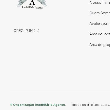
Sujeito a alteração sem aviso prévio.
Nosso Tim
Fotos meramente ilustrativas.
Quem Som
Avalie seu 
CRECI:
7.849-J
Área do loc
Área do pro
©
Organização Imobiliária Açores
.
Todos os direitos reserv