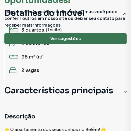
oportunidades!
Detalhes do imóvel
Este imóvel não está mais disponível, mas você pode
conferir outros em nosso site ou deixar seu contato para
receber mais informações.
3
quartos
(1 suíte)
Ver sugestões
2
banheiros
96 m²
útil
2
vagas
Características principais
Descrição
🌟 O apartamento dos seus sonhos no Belém! 🌟