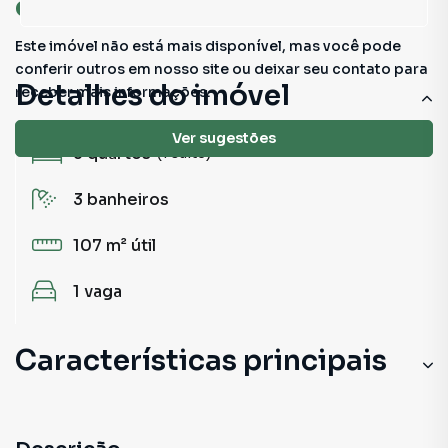
oportunidades!
Este imóvel não está mais disponível, mas você pode
conferir outros em nosso site ou deixar seu contato para
Detalhes do imóvel
receber mais informações.
Ver sugestões
3
quartos
(1 suíte)
3
banheiros
107 m²
útil
1
vaga
Características principais