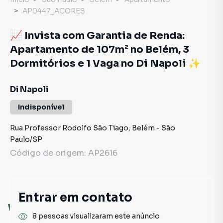
AP0447_ACORES
📈 Invista com Garantia de Renda:
Apartamento de 107m² no Belém, 3
Dormitórios e 1 Vaga no Di Napoli ✨
Di Napoli
Indisponível
Rua Professor Rodolfo São Tiago
,
Belém
-
São
Paulo
/
SP
Código de origem:
AP2616
Entrar em contato
Você pode encontrar novas
8 pessoas visualizaram este anúncio