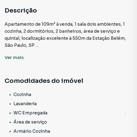
Descrição
Apartamento de 109m² à venda, 1 sala dois ambientes, 1
cozinha, 2 dormitórios, 2 banheiros, área de serviço e
quintal, localização excelente à 550m da Estação Belém,
São Paulo, SP
Ver
mais
Sala de Estar:
Ao entrar neste apartamento, você é recebido por uma
sala de estar ampla e bem iluminada, perfeita para relaxar
Comodidades do imóvel
ou receber visitas. O espaço é ideal para montar uma sala
de TV e um canto aconchegante para jantares,
proporcionando conforto e funcionalidade para o seu dia a
Cozinha
dia. Tudo está bem arrumadinho, com um toque acolhedor
Lavanderia
que faz você se sentir em casa.
WC Empregada
Área de serviço
Cozinha:
A cozinha é um espaço prático e bem organizado, com um
Armário Cozinha
layout que facilita a rotina. Com espaço para armários e