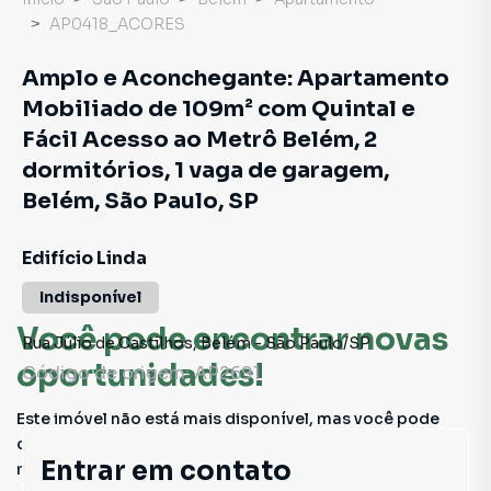
AP0418_ACORES
Amplo e Aconchegante: Apartamento
Mobiliado de 109m² com Quintal e
Fácil Acesso ao Metrô Belém, 2
dormitórios, 1 vaga de garagem,
Belém, São Paulo, SP
Edifício Linda
Indisponível
Você pode encontrar novas
Rua Júlio de Castilhos
,
Belém
-
São Paulo
/
SP
oportunidades!
Código de origem:
AP2691
Este imóvel não está mais disponível, mas você pode
conferir outros em nosso site ou deixar seu contato para
Entrar em contato
receber mais informações.