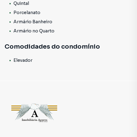
Quintal
todos os eletrodomésticos essenciais, aqui você pode
Porcelanato
cozinhar com conforto e aproveitar momentos deliciosos
com sua família. A proximidade com a área de serviço
Armário Banheiro
garante mais praticidade nas atividades diárias.
Armário no Quarto
Dormitórios:
Comodidades do condomínio
O apartamento possui dois dormitórios amplos, perfeitos
para proporcionar conforto e privacidade. Bem iluminados
Elevador
e ventilados, ambos oferecem espaço suficiente para
armários, cama e uma boa circulação. São o refúgio ideal
para momentos de descanso após um longo dia.
Banheiros:
Com dois banheiros, o apartamento garante praticidade
para toda a família. Os espaços são bem cuidados, com
acabamentos que agregam charme e funcionalidade ao
ambiente, perfeitos para o uso diário sem abrir mão do
conforto.