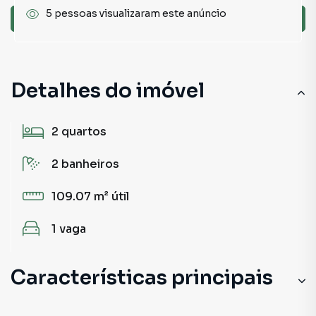
5 pessoas visualizaram este anúncio
Ver sugestões
Detalhes do imóvel
2
quartos
2
banheiros
109.07 m²
útil
1
vaga
Características principais