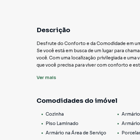
Descrição
Desfrute do Conforto e da Comodidade em 
Se você está em busca de um lugar para chamar
você. Com uma localização privilegiada e uma
que você precisa para viver com conforto e esti
Condomínio com Lazer e Segurança
Ver
mais
Este condomínio oferece uma gama de opções d
refrescante para os dias de sol, um salão de 
salão de jogos para diversão e entretenimento,
Comodidades do imóvel
segurança e tranquilidade.
Espaço Interno Amplo e Bem Distribuído
Cozinha
Armário
Ao entrar neste apartamento, você será rece
87m², este apartamento oferece espaço de sobr
Piso Laminado
Armário
incluindo uma suíte, proporcionam privacidade
Armário na Área de Serviço
Porcela
perfeita para reunir a família e os amigos.