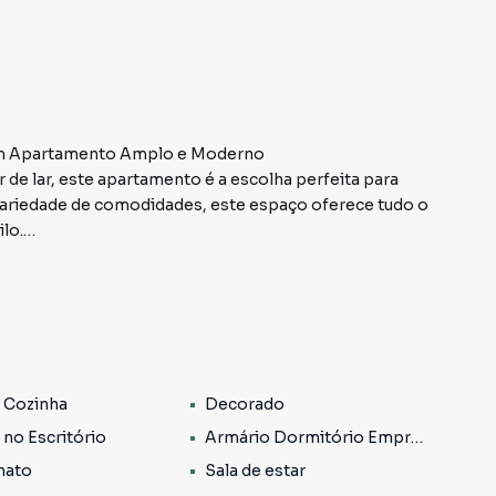
um Apartamento Amplo e Moderno
 de lar, este apartamento é a escolha perfeita para
 variedade de comodidades, este espaço oferece tudo o
lo.
e lazer para toda a família. Com uma piscina
festas espaçoso para celebrar momentos especiais, um
 além de elevador e portaria 24 horas para garantir sua
 Cozinha
Decorado
bido por um ambiente espaçoso e bem iluminado. Com
a para você e sua família desfrutarem. Os três quartos,
 no Escritório
Armário Dormitório Empregada
 e conforto, enquanto a sala para dois ambientes é
nato
Sala de estar