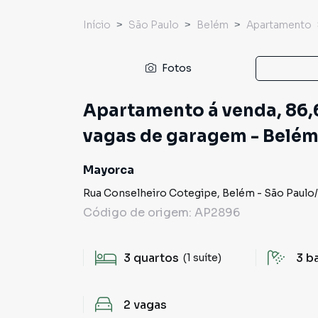
Início
São Paulo
Belém
Apartamento
Fotos
Apartamento á venda, 86,6
vagas de garagem - Belém-
Mayorca
Rua Conselheiro Cotegipe
,
Belém
-
São Paulo
/
Código de origem:
AP2896
3
quartos
3
b
(1 suíte)
2
vagas