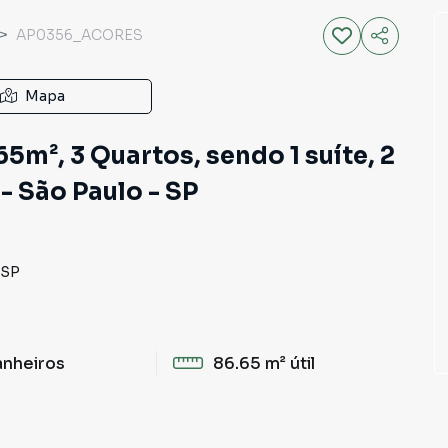
AP0356_ACORES
Mapa
5m², 3 Quartos, sendo 1 suíte, 2
 São Paulo - SP
SP
anheiros
86.65 m²
útil