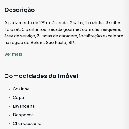
Descrição
Apartamento de 179m² à venda, 2 salas, 1 cozinha, 3 suítes,
1 closet, 5 banheiros, sacada gourmet com churrasqueira,
área de serviço, 3 vagas de garagem, localização excelente
na região do Belém, São Paulo, SP.
Ver
mais
Sala de Estar e Jantar:
Com duas salas amplas, este apartamento oferece espaço
de sobra para relaxar e receber convidados. As grandes
Comodidades do imóvel
janelas proporcionam muita luz natural e ventilação,
enquanto o acabamento sofisticado, com teto decorado
em gesso, eleva o estilo do ambiente. Aqui, você poderá
Cozinha
criar um espaço aconchegante e elegante para conviver
Copa
com a família ou receber visitas.
Lavanderia
Despensa
Cozinha:
A cozinha é um verdadeiro destaque, moderna e equipada
Churrasqueira
com armários planejados de alta qualidade. Tudo foi