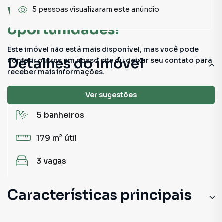
Você pode encontrar novas
5 pessoas visualizaram este anúncio
oportunidades!
Este imóvel não está mais disponível, mas você pode
Detalhes do imóvel
conferir outros em nosso site ou deixar seu contato para
receber mais informações.
3
quartos
(3 suítes)
Ver sugestões
5
banheiros
179 m²
útil
3
vagas
Características principais