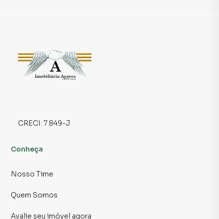
Localização:
Localizado na região do Belém, São Paulo, o imóvel está
próximo a tudo o que você precisa: escolas, mercados,
comércios variados e parques. A poucos minutos da
Estação Belém, a localização oferece a combinação
perfeita de praticidade e qualidade de vida.
Viva com conforto, elegância e todas as comodidades que
você e sua família merecem!
CRECI:
7.849-J
Para obter informações adicionais, agendar uma visita ou
discutir os detalhes, não hesite em entrar em contato
conosco.
Conheça
📲 Contato para Ligações ou WhatsApp
Nosso Time
11 2291-3000
Quem Somos
Sujeito a alteração sem aviso prévio.
Avalie seu imóvel agora