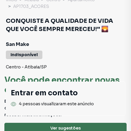
AP1703_ACORES
CONQUISTE A QUALIDADE DE VIDA
QUE VOCÊ SEMPRE MERECEU!" 🌄
San Make
Indisponível
Centro
-
Atibaia
/
SP
Você pode encontrar novas
oportunidades!
Entrar em contato
Este imóvel não está mais disponível, mas você pode
4 pessoas visualizaram este anúncio
conferir outros em nosso site ou deixar seu contato para
receber mais informações.
Ver sugestões