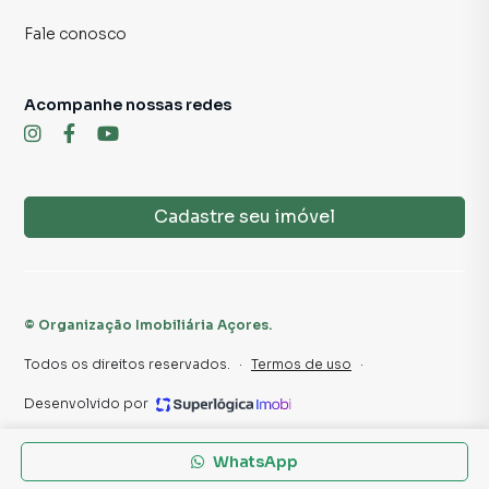
Fale conosco
📍 LOCALIZAÇÃO: Condomínio San Make, Centro de
Atibaia
🛏️: 2 suítes | 🚽: 1 lavabo | 🚗: 1 vaga
Acompanhe nossas redes
🏊: Piscina | 🔑: Pronto para morar
⚠️ IMPORTANTE: Este anúncio poderá ser alterado sem
Cadastre seu imóvel
prévio aviso.
©
Organização Imobiliária Açores
.
Todos os direitos reservados.
·
Termos de uso
·
Desenvolvido por
WhatsApp