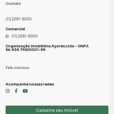
Contato
11 2291-3000
Sujeito a alteração sem aviso prévio.
(11) 2291-3000
Fotos meramente ilustrativas.
Comercial
(11) 2291-3000
Organização Imobiliária Açores Ltda - CNPJ:
54.936.745/0001-96
Fale conosco
Acompanhe nossas redes
Cadastre seu imóvel