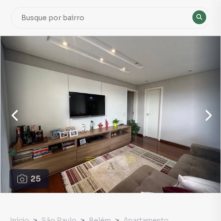
25
Início
São Paulo
Belém
Apartamento