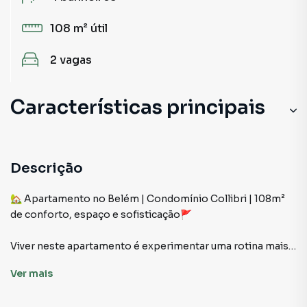
108 m²
útil
2
vagas
Características principais
Portaria 24h
Elevador
Descrição
Churrasqueira
🏡 Apartamento no Belém | Condomínio Collibri | 108m²
de conforto, espaço e sofisticação🚩
Andar Alto
Viver neste apartamento é experimentar uma rotina mais
leve, funcional e prazerosa. Com 108m² muito bem
Ver
mais
distribuídos, ele entrega a sensação de casa, com a
segurança e praticidade de um condomínio completo. Um