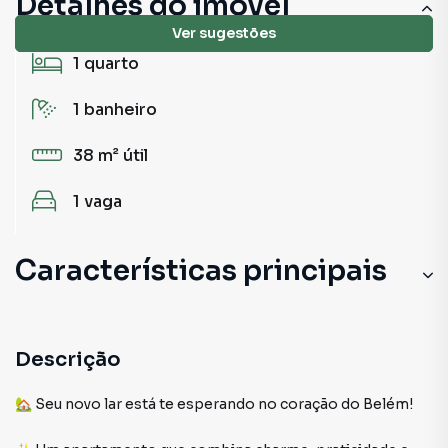
Detalhes do imóvel
Ver sugestões
1
quarto
1
banheiro
38 m²
útil
1
vaga
Características principais
Cozinha
Piscina
Descrição
Armário Cozinha
🏡 Seu novo lar está te esperando no coração do Belém!
Armário no Quarto