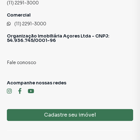
(11) 2291-3000
discutir os detalhes, não hesite em entrar em contato
conosco.
Comercial
(11) 2291-3000
📲 Contato para Ligações ou WhatsApp 11 2291-3000
Sujeito a alteração sem aviso prévio.
Organização Imobiliária Açores Ltda - CNPJ:
54.936.745/0001-96
Fotos meramente ilustrativas
Fale conosco
Acompanhe nossas redes
Cadastre seu imóvel