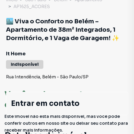
AP1625_ACORES
🏙️ Viva o Conforto no Belém –
Apartamento de 38m² Integrados, 1
Dormitório, e 1 Vaga de Garagem! ✨
It Home
Indisponível
Rua Intendência
,
Belém
-
São Paulo
/
SP
Você pode encontrar novas
Entrar em contato
oportunidades!
Este imóvel não está mais disponível, mas você pode
conferir outros em nosso site ou deixar seu contato para
receber mais informações.