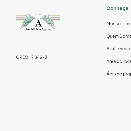
Conheça
Nosso Tim
Quem Som
Avalie seu 
CRECI:
7.849-J
Área do loc
Área do pro