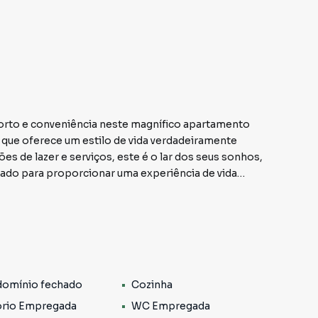
forto e conveniência neste magnífico apartamento
que oferece um estilo de vida verdadeiramente
s de lazer e serviços, este é o lar dos seus sonhos,
ado para proporcionar uma experiência de vida
nte, você será recebido por uma atmosfera de elegância
ientes convida à descontração e ao entretenimento,
b medida, é um convite para explorar suas habilidades
você terá toda a praticidade necessária para manter sua
omínio fechado
Cozinha
nífica, proporcionam o máximo em conforto e
te decorados, cada detalhe foi cuidadosamente
rio Empregada
WC Empregada