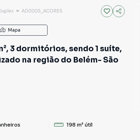
Duplex
AD0005_ACORES
Mapa
, 3 dormitórios, sendo 1 suíte,
izado na região do Belém- São
anheiros
198 m²
útil