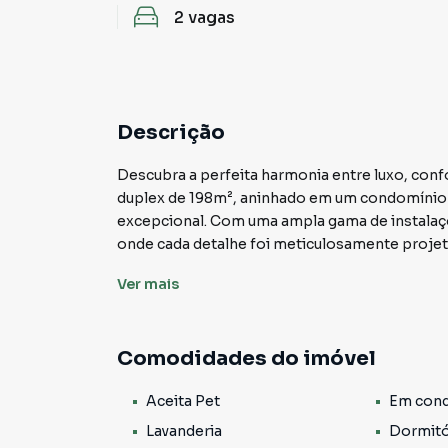
2
vagas
Descrição
Descubra a perfeita harmonia entre luxo, con
duplex de 198m², aninhado em um condomínio 
excepcional. Com uma ampla gama de instalaçõe
onde cada detalhe foi meticulosamente projet
incomparável.
Ver
mais
Ao atravessar a porta deste duplex deslumbra
e sofisticação. A espaçosa sala com dois amb
enquanto a cozinha, equipada com armários so
Comodidades do imóvel
culinárias. Com uma área de serviço separada, 
residência impecável.
Aceita Pet
Em cond
Os três dormitórios, incluindo uma suíte mag
privacidade. Com três banheiros elegantemen
Lavanderia
Dormitó