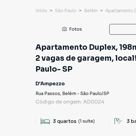
Início
São Paulo
Belém
Apartamento 
Fotos
Apartamento Duplex, 198m²
2 vagas de garagem, local
Paulo- SP
D'Ampezzo
Rua Passos
,
Belém
-
São Paulo
/
SP
Código de origem:
AD0024
3
quartos
3
b
(1 suíte)