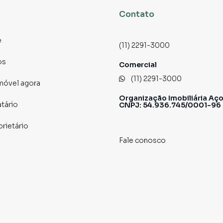
Contato
e
(11) 2291-3000
os
Comercial
(11) 2291-3000
imóvel agora
Organização Imobiliária Aço
atário
CNPJ: 54.936.745/0001-96
prietário
Fale conosco