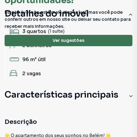
oportunidades!
Detalhes do imóvel
Este imóvel não está mais disponível, mas você pode
conferir outros em nosso site ou deixar seu contato para
receber mais informações.
3
quartos
(1 suíte)
Ver sugestões
2
banheiros
96 m²
útil
2
vagas
Características principais
Descrição
🌟 O apartamento dos seus sonhos no Belém! 🌟