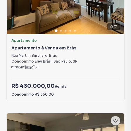
17
Apartamento
Apartamento à Venda em Brás
Rua Martim Burchard
,
Brás
Condomínio Elev Bràs
·
São Paulo
,
SP
46
m²
2
1
R$ 430.000,00
Venda
Condomínio
R$ 350,00