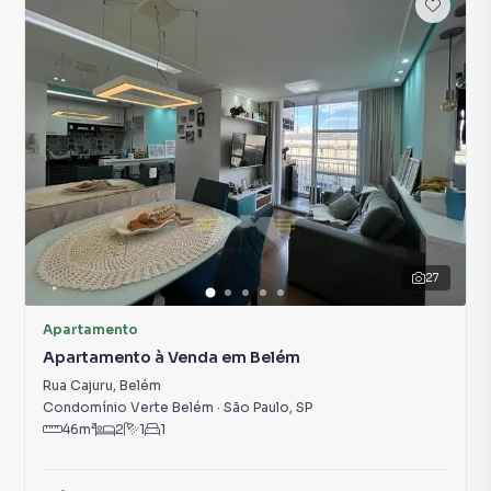
27
Apartamento
Apartamento à Venda em Belém
Rua Cajuru
,
Belém
Condomínio Verte Belém
·
São Paulo
,
SP
46
m²
2
1
1