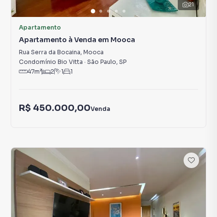
21
Apartamento
Apartamento à Venda em Mooca
Rua Serra da Bocaina
,
Mooca
Condomínio Bio Vitta
·
São Paulo
,
SP
47
m²
2
1
1
R$ 450.000,00
Venda