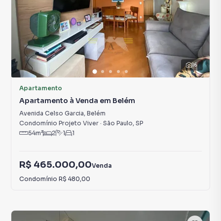
16
Apartamento
Apartamento à Venda em Belém
Avenida Celso Garcia
,
Belém
Condomínio Projeto Viver
·
São Paulo
,
SP
54
m²
2
1
1
R$ 465.000,00
Venda
Condomínio
R$ 480,00