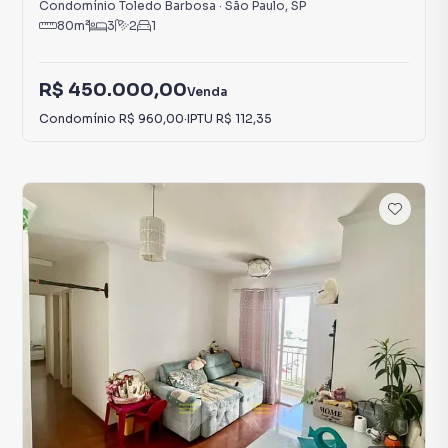
Condomínio Toledo Barbosa
·
São Paulo
,
SP
80
m²
3
2
1
R$ 450.000,00
Venda
Condomínio
R$ 960,00
·
IPTU
R$ 112,35