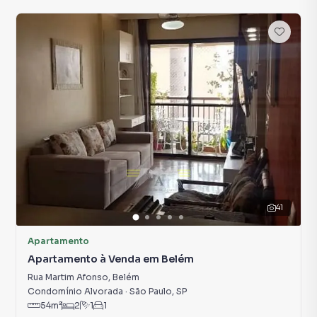
41
Apartamento
Apartamento à Venda em Belém
Rua Martim Afonso
,
Belém
Condomínio Alvorada
·
São Paulo
,
SP
54
m²
2
1
1