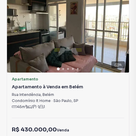
14
Apartamento
Apartamento à Venda em Belém
Rua Intendência
,
Belém
Condomínio It Home
·
São Paulo
,
SP
45
m²
1
1
1
R$ 430.000,00
Venda