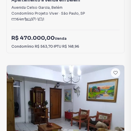
Apartamento à Venda em Belém
Avenida Celso Garcia
,
Belém
Condomínio Projeto Viver
·
São Paulo
,
SP
64
m²
3
1
1
R$ 470.000,00
Venda
Condomínio
R$ 563,70
·
IPTU
R$ 148,96