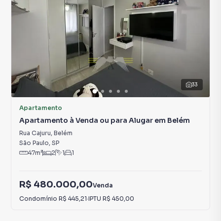
33
Apartamento
Apartamento à Venda ou para Alugar em Belém
Rua Cajuru
,
Belém
São Paulo
,
SP
47
m²
2
1
1
R$ 480.000,00
Venda
Condomínio
R$ 445,21
·
IPTU
R$ 450,00