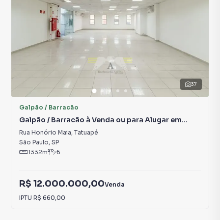
37
Galpão / Barracão
Galpão / Barracão à Venda ou para Alugar em
Tatuapé
Rua Honório Maia
,
Tatuapé
São Paulo
,
SP
1332
m²
6
R$ 12.000.000,00
Venda
IPTU
R$ 660,00