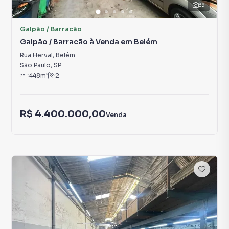
39
Galpão / Barracão
Galpão / Barracão à Venda em Belém
Rua Herval
,
Belém
São Paulo
,
SP
448
m²
2
R$ 4.400.000,00
Venda