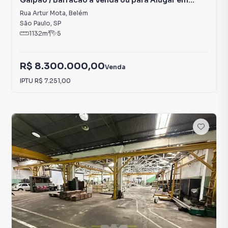
Galpão / Barracão à Venda ou para Alugar em
Belém
Rua Artur Mota
,
Belém
São Paulo
,
SP
1132
m²
5
R$ 8.300.000,00
Venda
IPTU
R$ 7.251,00