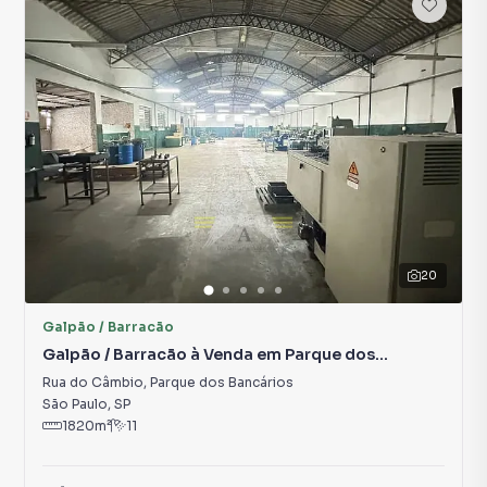
20
Galpão / Barracão
Galpão / Barracão à Venda em Parque dos
Bancários
Rua do Câmbio
,
Parque dos Bancários
São Paulo
,
SP
1820
m²
11