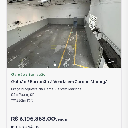
37
Galpão / Barracão
Galpão / Barracão à Venda em Jardim Maringá
Praça Nogueira da Gama
,
Jardim Maringá
São Paulo
,
SP
262
m²
7
R$ 3.196.358,00
Venda
IPTU
R$ 3.946,15