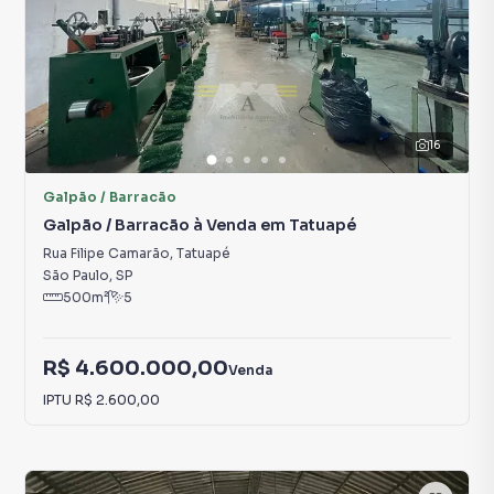
16
Galpão / Barracão
Galpão / Barracão à Venda em Tatuapé
Rua Filipe Camarão
,
Tatuapé
São Paulo
,
SP
500
m²
5
R$ 4.600.000,00
Venda
IPTU
R$ 2.600,00