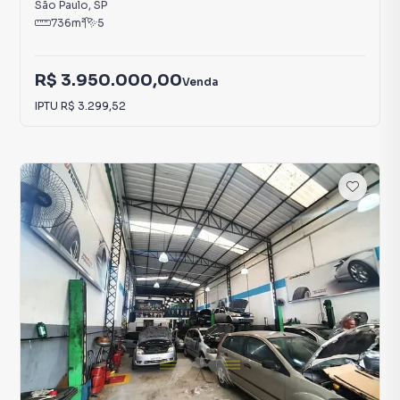
São Paulo
,
SP
736
m²
5
R$ 3.950.000,00
Venda
IPTU
R$ 3.299,52