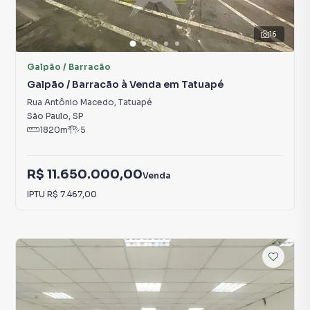
16
Galpão / Barracão
Galpão / Barracão à Venda em Tatuapé
Rua Antônio Macedo
,
Tatuapé
São Paulo
,
SP
1820
m²
5
R$ 11.650.000,00
Venda
IPTU
R$ 7.467,00