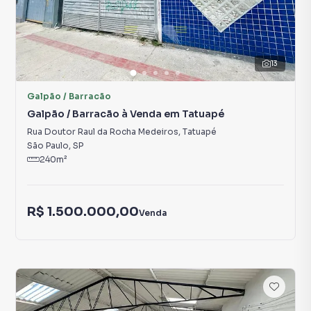
13
Galpão / Barracão
Galpão / Barracão à Venda em Tatuapé
Rua Doutor Raul da Rocha Medeiros
,
Tatuapé
São Paulo
,
SP
240
m²
R$ 1.500.000,00
Venda