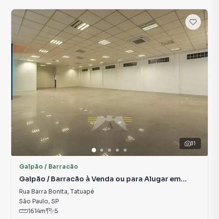
31
Galpão / Barracão
Galpão / Barracão à Venda ou para Alugar em
Tatuapé
Rua Barra Bonita
,
Tatuapé
São Paulo
,
SP
1614
m²
5