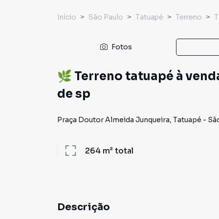
Início
São Paulo
Tatuapé
Terreno
T
Fotos
🌿 Terreno tatuapé à vend
de sp
Praça Doutor Almeida Junqueira
,
Tatuapé
-
Sã
264 m²
total
Descrição