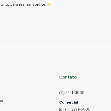
ronto para realizar sonhos ✨
metros de comprimento
stimento inteligente
de são paulo
e e conveniência
, serviços, escolas e lazer
a 📈
Contato
quitetônicos modernos
e
(11) 2291-3000
studios
os
dade e liquidez
Comercial
lente distribuição
(11) 2291-3000