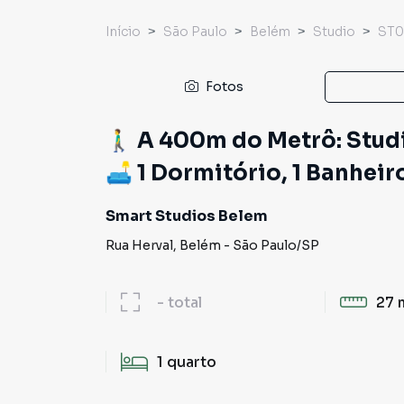
Início
São Paulo
Belém
Studio
ST
Fotos
🚶‍♂️ A 400m do Metrô: St
🛋️ 1 Dormitório, 1 Banheir
Smart Studios Belem
Rua Herval
,
Belém
-
São Paulo
/
SP
-
total
27 
1
quarto