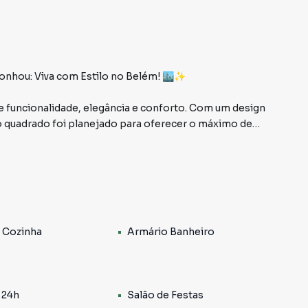
onhou: Viva com Estilo no Belém! 🏙️✨
e funcionalidade, elegância e conforto. Com um design
o quadrado foi planejado para oferecer o máximo de
a cozinha é um convite para criar suas melhores
lcance para facilitar sua rotina.
 Cozinha
Armário Banheiro
te harmônico e acolhedor, com uma cama já instalada,
o. A integração perfeita torna o espaço mais amplo e
 24h
Salão de Festas