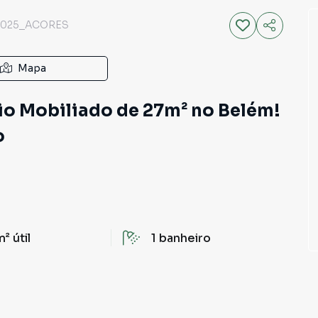
0025_ACORES
Mapa
udio Mobiliado de 27m² no Belém!
o
m²
útil
1
banheiro