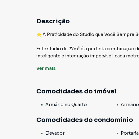
Descrição
🌟 A Praticidade do Studio que Você Sempre S
Este studio de 27m² é a perfeita combinação d
inteligente e integração impecável, cada metr
praticidade sem abrir mão do bom gosto.
Ver
mais
🍳 Cozinha Planejada:
Moderna e equipada com armários planejados, 
Comodidades do imóvel
receitas com estilo e organização. Tudo ao seu a
Armário no Quarto
Armário
🛌 Espaço Integrado:
O dormitório e a sala se fundem em um ambien
Comodidades do condomínio
ideal para momentos de descanso e relaxament
convidativo.
Elevador
Portaria