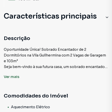
Características principais
Armário Cozinha
Armário no Quarto
Descrição
Aceita Pet
Oportunidade Única! Sobrado Encantador de 2
Dormitórios na Vila Guilhermina com 2 Vagas de Garagem
e 103m²
Seja bem-vindo à sua futura casa, um sobrado encantador
que combina elegância, conforto e conveniência.
Ver
mais
Localizado na desejada Vila Guilhermina, este imóvel de 2
dormitórios promete atender às necessidades dos mais
exigentes, oferecendo 103m² de espaço bem distribuído.
Comodidades do imóvel
Características Destacadas:
• Dormitórios Aconchegantes: Este sobrado conta com 2
dormitórios espaçosos, proporcionando o ambiente ideal
Aquecimento Elétrico