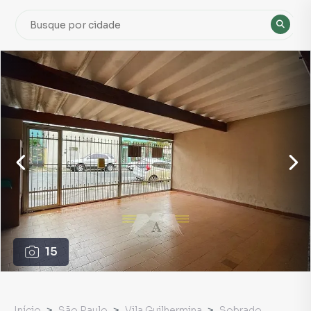
15
Início
São Paulo
Vila Guilhermina
Sobrado