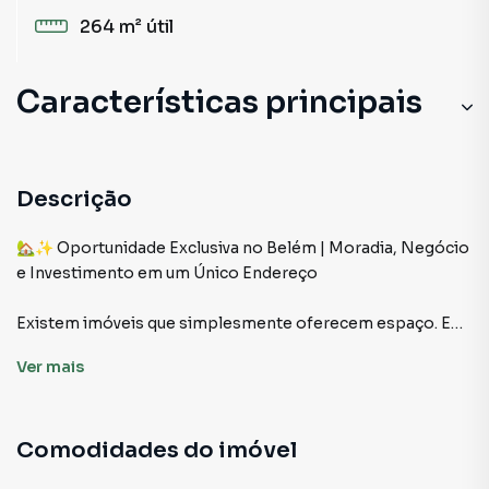
264 m²
útil
Características principais
Copa
Lavanderia
Descrição
Cozinha
🏡✨ Oportunidade Exclusiva no Belém | Moradia, Negócio
e Investimento em um Único Endereço
Sala
Existem imóveis que simplesmente oferecem espaço. E
existem aqueles que oferecem possibilidades.
Ver
mais
Esta é uma propriedade única no Belém, projetada para
quem deseja unir qualidade de vida, praticidade e potencial
Comodidades do imóvel
de crescimento. Um imóvel versátil, amplo e estratégico,
perfeito para famílias, empreendedores e investidores