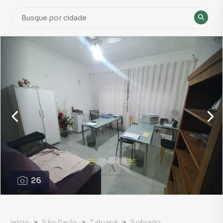
26
Início
São Paulo
Tatuapé
Sobrado