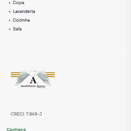
que enxergam valor além dos metros quadrados.
Copa
Lavanderia
🌟 Diferenciais que Encantam
Cozinha
Sala
📐 Terreno com 213 m²
🏗️ Área construída de 264 m²
🚗 3 vagas de garagem
🛏️ 3 dormitórios amplos
🚿 3 banheiros
🛋️ Sala confortável para convivência
🍽️ Copa espaçosa
CRECI:
7.849-J
👨‍🍳 Cozinha funcional
Conheça