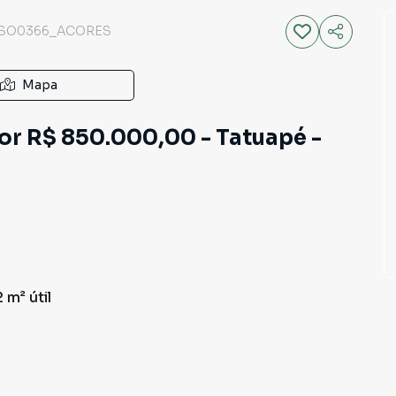
SO0366_ACORES
Mapa
or R$ 850.000,00 - Tatuapé -
2 m²
útil