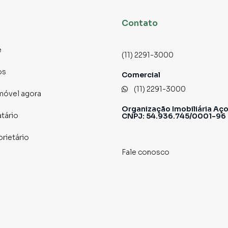
Contato
e
(11) 2291-3000
os
Comercial
(11) 2291-3000
imóvel agora
Organização Imobiliária Aço
atário
CNPJ: 54.936.745/0001-96
prietário
Fale conosco