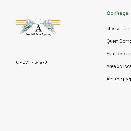
Conheça
Nosso Tim
Quem Som
Avalie seu 
CRECI:
7.849-J
Área do loc
Área do pro