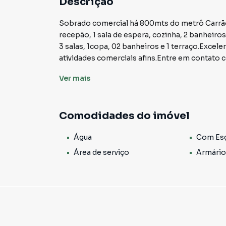
Descrição
Sobrado comercial há 800mts do metrô Carrão,
recepão, 1 sala de espera, cozinha, 2 banheiros, c
3 salas, 1copa, 02 banheiros e 1 terraço.Excelen
atividades comerciais afins.Entre em contato 
visita!*Imagens meramente ilustrativas!**Valor
Ver
mais
Comodidades do imóvel
Água
Com Es
Área de serviço
Armário