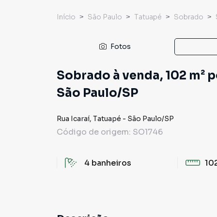
Início
São Paulo
Tatuapé
Sobrado
Fotos
Sobrado à venda, 102 m² p
São Paulo/SP
Rua Icaraí
,
Tatuapé
-
São Paulo
/
SP
Código de origem:
SO1746
4
banheiros
10