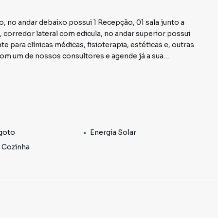
 no andar debaixo possui 1 Recepção, 01 sala junto a
orredor lateral com edicula, no andar superior possui
te para clínicas médicas, fisioterapia, estéticas e, outras
com um de nossos consultores e agende já a sua
es sujeito à alteração sem aviso prévio!*
goto
Energia Solar
 Cozinha