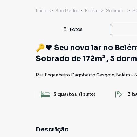
Início
São Paulo
Belém
Sobrado
S
Fotos
🔑♥️ Seu novo lar no Belé
Sobrado de 172m² , 3 dorm
Rua Engenheiro Dagoberto Gasgow
,
Belém
-
S
3
quartos
3
b
(1 suíte)
Descrição