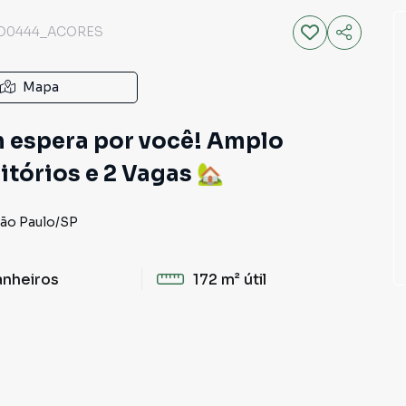
O0444_ACORES
Mapa
m espera por você! Amplo
itórios e 2 Vagas 🏡
ão Paulo
/
SP
anheiros
172 m²
útil