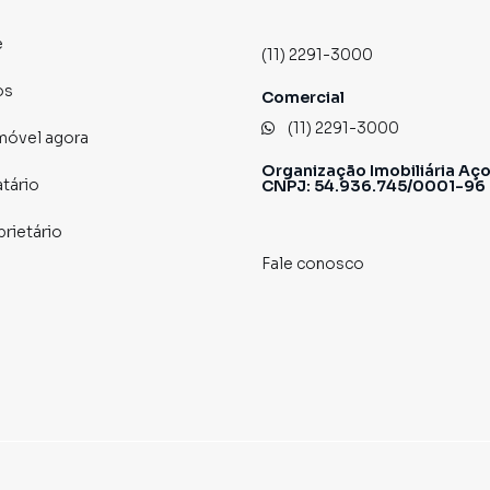
e
(11) 2291-3000
São José.
u dia a dia.
os
Comercial
rantindo acesso rápido e fácil para qualquer lugar.
(11) 2291-3000
imóvel agora
Organização Imobiliária Aço
! Venha conhecer e se encantar com cada detalhe!
atário
CNPJ: 54.936.745/0001-96
prietário
pp!
Fale conosco