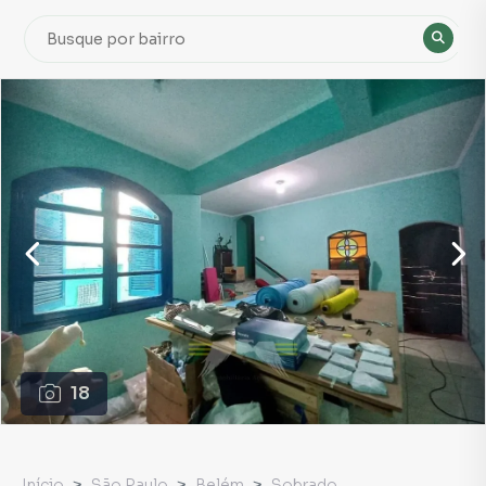
18
Início
São Paulo
Belém
Sobrado