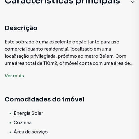
Características principais
Descrição
Este sobrado é uma excelente opção tanto para uso
comercial quanto residencial, localizado em uma
localização privilegiada, próximo ao metro Belem. Com
uma área total de 110m2, o imóvel conta com uma área de
serviço, cozinha com armário, 4 salas e 2 banheiros,
Ver
mais
proporcionando amplo espaço para as mais diversas
finalidades.Com uma estrutura versátil, este imóvel é
perfeito para escritórios, consultórios, lojas, escolas e
Comodidades do imóvel
outros empreendimentos comerciais. Além disso, sua
localização próxima ao metrô facilita o acesso a outras
regiões da cidade, tornando-o uma excelente opção para
Energia Solar
aqueles que valorizam mobilidade e praticidade.Em
Cozinha
resumo, este sobrado é uma oportunidade única para
Área de serviço
aqueles que buscam um espaço amplo e versátil em uma